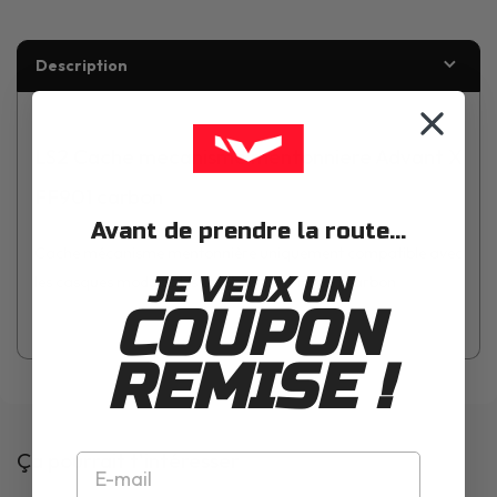
Description
LS2 Cache mecanisme mentonniere Advant X
FF901 carbon
Avant de prendre la route...
Cache mécanisme mentonnière uniquement compatible avec
JE VEUX UN
les casques modulables Ls2 Advant X FF901 carbon
COUPON
REMISE !
Ça pourrait t'intéresser