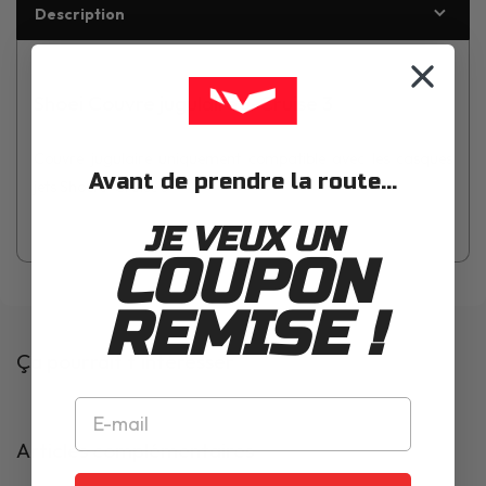
Description
Shoei Couvre jugulaire J-Cruise 3
Couvre jugulaire uniquement compatible avec les casques
Avant de prendre la route...
jets Shoei J-Cruise 3
JE VEUX UN
COUPON
REMISE !
Ça pourrait t'intéresser
Articles complémentaires