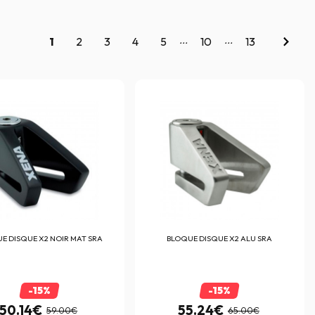
...
...
1
2
3
4
5
10
13
E DISQUE X2 NOIR MAT SRA
BLOQUE DISQUE X2 ALU SRA
-15%
-15%
50.14€
55.24€
59.00€
65.00€