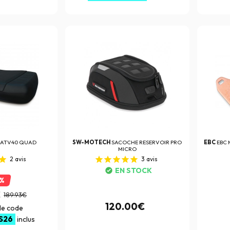
 ATV40 QUAD
SW-MOTECH
SACOCHE RESERVOIR PRO
EBC
EBC 
MICRO
2
avis
3
avis
EN STOCK
0%
€
189.93€
120.00€
 le code
S26
inclus