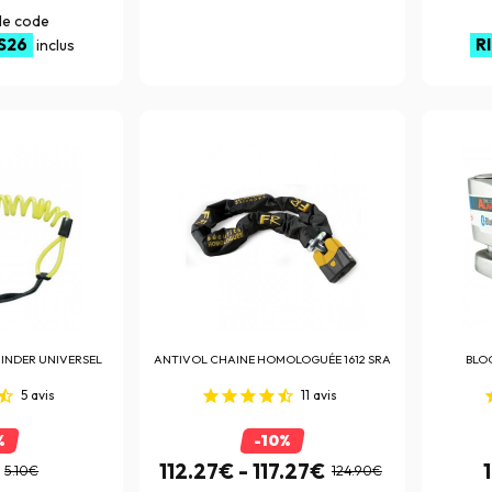
 le code
S26
R
inclus
INDER UNIVERSEL
ANTIVOL
CHAINE HOMOLOGUÉE 1612 SRA
BLO
5
avis
11
avis
%
-10%
112.27€ - 117.27€
5.10€
124.90€