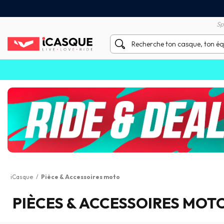
Satisfait ou remboursé 60 
X sans frais par Carte Bancaire
Sp
iCasque
/
Pièce & Accessoires moto
PIÈCES & ACCESSOIRES MOTO