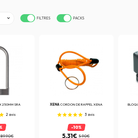
FILTRES
PACKS
X 250MM SRA
XENA
CORDON DE RAPPEL XENA
BLOQU
2
avis
3
avis
%
-10%
5.31€
89.90€
5.90€