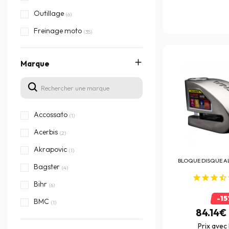
Outillage
(6)
Freinage moto
(35)
Marque
Accossato
(1)
Acerbis
(2)
Akrapovic
(1)
BLOQUE DISQUE A
Bagster
(4)
Bihr
(6)
-15
BMC
(1)
84.14€
Brembo
(10)
Prix avec