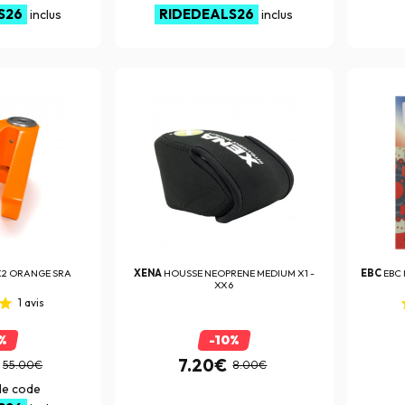
S26
RIDEDEALS26
inclus
inclus
X2 ORANGE SRA
XENA
HOUSSE NEOPRENE MEDIUM X1 -
EBC
EBC 
XX6
1
avis
%
-10%
7.20€
55.00€
8.00€
 le code