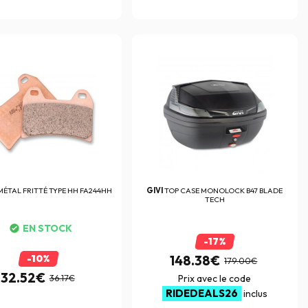
MÉTAL FRITTÉ TYPE HH FA244HH
GIVI
TOP CASE MONOLOCK B47 BLADE
TECH
EN STOCK
-17%
-10%
148.38€
179.00€
32.52€
36.17€
Prix avec le code
RIDEDEALS26
inclus