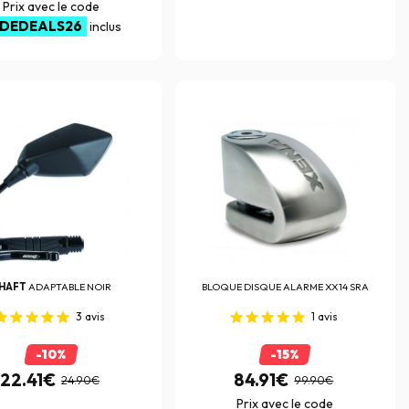
Prix avec le code
IDEDEALS26
inclus
HAFT
ADAPTABLE NOIR
BLOQUE DISQUE ALARME XX14 SRA
3
avis
1
avis
-10%
-15%
22.41€
84.91€
24.90€
99.90€
Prix avec le code