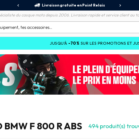
jours
Livraison gratuite en Point Relais
R
écialiste du casque moto depuis 2006. Livraison rapide et service client au to
JUSQU'À
-70%
SUR LES PROMOTIONS ET JUSQU'À
-25%
SUR L
 BMW F 800 R ABS
494
produit(s) trou