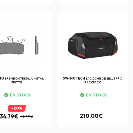
BO
BREMBO 07BB38LA MÉTAL
SW-MOTECH
SACOCHE DE SELLE PRO
FRITTÉ
RACKPACK
EN STOCK
EN STOCK
-20%
210.00€
34.79€
43.49€