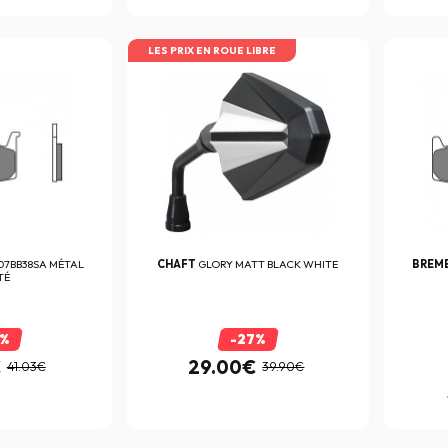
LES PRIX EN ROUE LIBRE
07BB38SA MÉTAL
CHAFT
GLORY MATT BLACK WHITE
BREM
TÉ
0%
-27%
€
29.00€
41.03€
39.90€