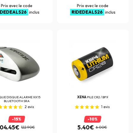
Prix avec le code
Prix avec le code
IDEDEALS26
RIDEDEALS26
inclus
inclus
QUE DISQUE ALARME XX15
XENA
PILE CR2 / BP.9
BLUETOOTH SRA
2
avis
1
avis
-15%
-10%
104.45€
5.40€
122.90€
6.00€