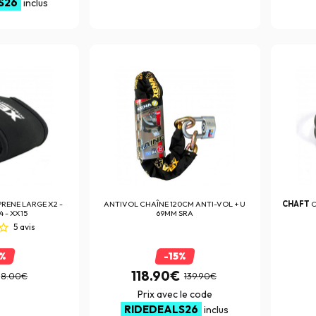
S26
inclus
RENE LARGE X2 -
ANTIVOL
CHAÎNE 120CM ANTI-VOL + U
CHAFT
C
4 - XX15
69MM SRA
5
avis
0%
-15%
118.90€
8.00€
139.90€
Prix avec le code
RIDEDEALS26
inclus