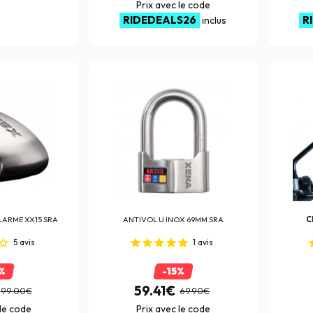
Prix avec le code
RIDEDEALS26
R
inclus
LARME XX15 SRA
ANTIVOL
U INOX 69MM SRA
C
5
avis
1
avis
%
-15%
59.41€
99.00€
69.90€
 le code
Prix avec le code