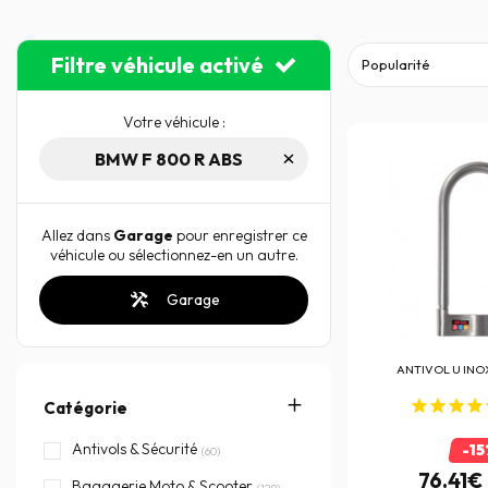
Filtre véhicule activé
Votre véhicule :
BMW F 800 R ABS
Allez dans
Garage
pour enregistrer ce
véhicule ou sélectionnez-en un autre.
Garage
ANTIVOL
U INO
Catégorie
Antivols & Sécurité
-15
(60)
76.41€
Bagagerie Moto & Scooter
(128)