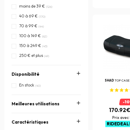
moins de 39 €
(126)
40 à 69 €
(170)
70 à 99 €
(44)
100 à 149 €
(62)
150 à 249 €
(43)
250 € et plus
(49)
Disponibilité
SHAD
TOP CASE
En stock
(40)
-1
Meilleures utilisations
170.92
Prix avec
Caractéristiques
RIDEDEAL