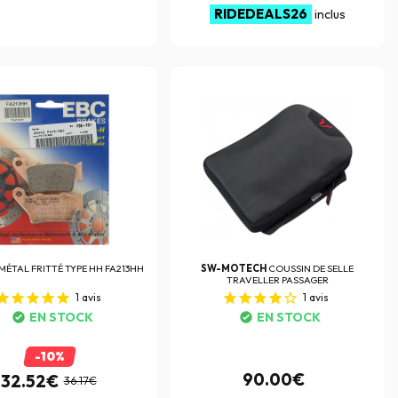
RIDEDEALS26
inclus
MÉTAL FRITTÉ TYPE HH FA213HH
SW-MOTECH
COUSSIN DE SELLE
TRAVELLER PASSAGER
1
avis
1
avis
EN STOCK
EN STOCK
-10%
90.00€
32.52€
36.17€