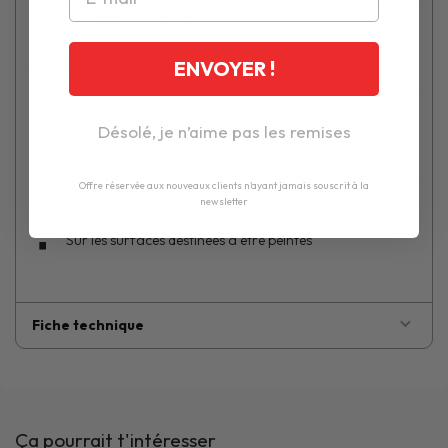
stratifiés, le polyuréthane, le chrome, la fibre de carbone et
autres matériaux polymères
Ne pas utiliser
:
ENVOYER !
Sur les zones qui pourraient causer des accidents si elles
sont plus glissantes, comme les volants, les pédales de frein,
Désolé, je n’aime pas les remises
les tapis de sol en caoutchouc...
Sur le verre ou les plastiques transparents, où le produit
Offre réservée aux nouveaux clients n'ayant jamais souscrit à la
pourrait laisser des traces
newsletter
Sur les surfaces destinées à être peintes
Fiche technique
Ça pourrait t'intéresser