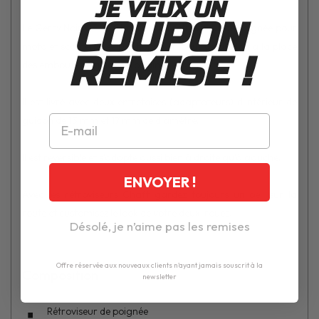
JE VEUX UN
COUPON
Le Gerry Noir CE de Chaft est un rétroviseur de poignée pour
moto et scooter, il se positionne en bout de guidon à la place
REMISE !
des embouts de guidon d'origine.
Il est livré avec deux entretoises (adaptateurs) d'intérieur de
guidon de 13 mm et 17 mm de diamètre.
Il est reversible et s'adapte aussi bien à droite qu'à gauche.
ENVOYER !
Avec les rétroviseurs Chaft gardez toujours un oeil sur la
route et customisez le look de votre deux-roues.
Désolé, je n’aime pas les remises
Offre réservée aux nouveaux clients n'ayant jamais souscrit à la
Composition
newsletter
Rétroviseur de poignée