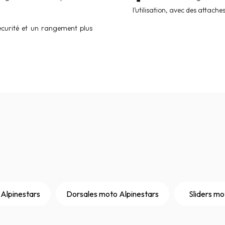
l’utilisation, avec des attache
écurité et un rangement plus
Alpinestars
Dorsales moto Alpinestars
Sliders mo