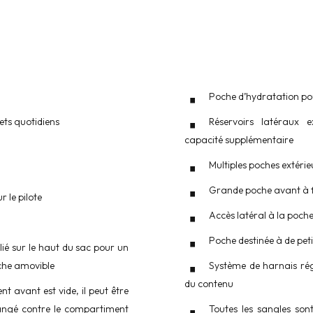
Poche d’hydratation pou
jets quotidiens
Réservoirs latéraux
capacité supplémentaire
Multiples poches extéri
Grande poche avant à f
 le pilote
Accès latéral à la po
Poche destinée à de pet
ié sur le haut du sac pour un
nche amovible
Système de harnais rég
du contenu
t avant est vide, il peut être
angé contre le compartiment
Toutes les sangles sont