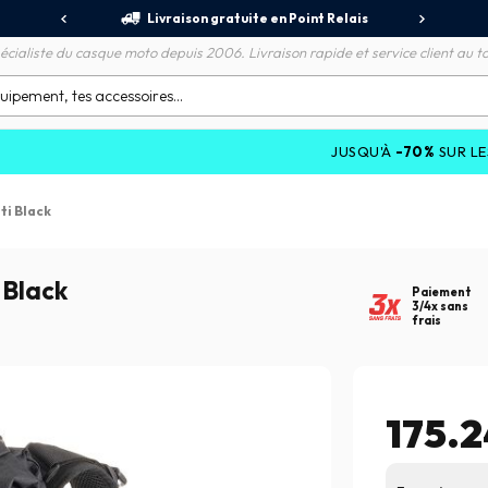
jours
Livraison gratuite en Point Relais
R
écialiste du casque moto depuis 2006. Livraison rapide et service client au to
JUSQU'À
-70%
SUR LES PROMOTI
ti Black
 Black
Paiement
3/4x sans
frais
175.