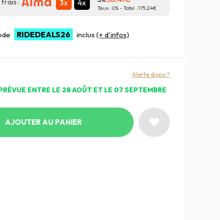
3x
4x
frais :
Taux :
0
% - Total :
175.24
RIDEDEALS26
code
inclus
(+ d'infos)
Alerte dispo ?
PRÉVUE ENTRE LE 28 AOÛT ET LE 07 SEPTEMBRE
AJOUTER AU PANIER