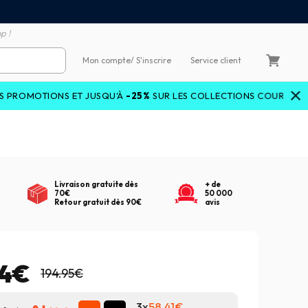
emboursement de la différence
3X4X sans frais par Carte 
p !
Mon compte
/ S'inscrire
Service client
ONS ET JUSQU'À
-25%
SUR LES COLLECTIONS COURANTES AVEC LE
Livraison gratuite dès
+ de
70€
50 000
Retour gratuit dès 90€
avis
24€
194.95€
3x
58.41