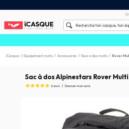
Satisfait ou remboursé 60 
X sans frais par Carte Bancaire
Sp
iCasque
/
Equipement moto
/
Accessoires
/
Sacs a dos moto
/
Rover Mul
Sac à dos Alpinestars Rover Multi
2
avis
|
Donner mon avis