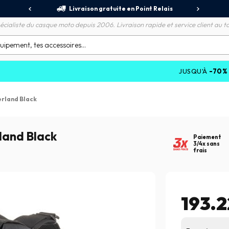
jours
Livraison gratuite en Point Relais
R
écialiste du casque moto depuis 2006. Livraison rapide et service client au to
JUSQU'À
-70%
SUR LES PRO
rland Black
land Black
Paiement
3/4x sans
frais
193.