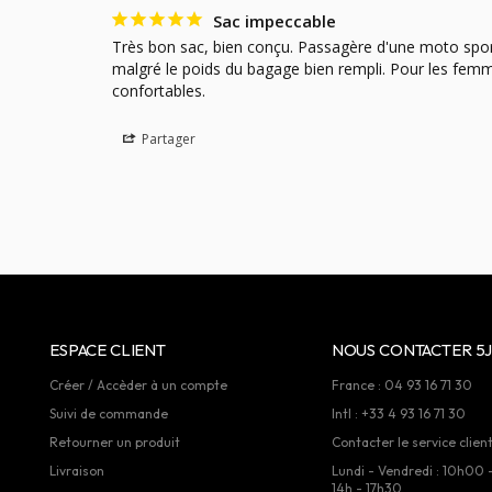
Sac impeccable
Très bon sac, bien conçu. Passagère d'une moto sporti
malgré le poids du bagage bien rempli. Pour les femmes
confortables.
Partager
ESPACE CLIENT
NOUS CONTACTER 5J
Créer / Accèder à un compte
France : 04 93 16 71 30
Suivi de commande
Intl : +33 4 93 16 71 30
Retourner un produit
Contacter le service clien
Livraison
Lundi - Vendredi : 10h00 
14h - 17h30