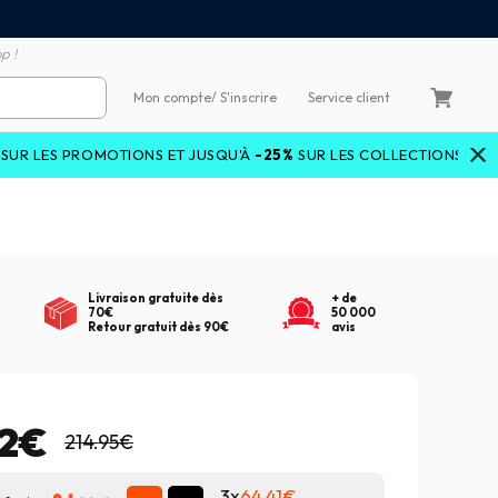
emboursement de la différence
3X4X sans frais par Carte 
p !
Mon compte
/ S'inscrire
Service client
MOTIONS ET JUSQU'À
-25%
SUR LES COLLECTIONS COURANTES AVE
Livraison gratuite dès
+ de
70€
50 000
Retour gratuit dès 90€
avis
22€
214.95€
3x
64.41