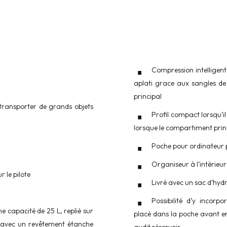
Compression intelligente
aplati grace aux sangles de
principal
transporter de grands objets
Profil compact lorsqu’il 
lorsque le compartiment princi
Poche pour ordinateur 
Organiseur à l’intérie
 le pilote
Livré avec un sac d’hyd
Possibilité d’y incorpo
 capacité de 25 L, replié sur
placé dans la poche avant en
, avec un revêtement étanche
audit réservoir