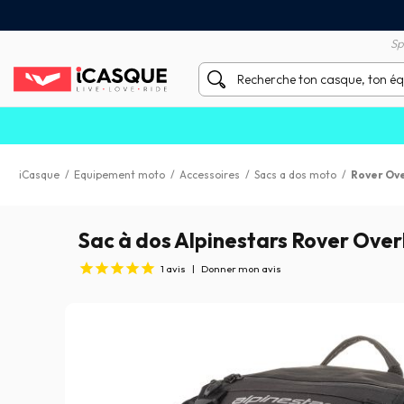
Satisfait ou remboursé 60 
X sans frais par Carte Bancaire
Sp
iCasque
/
Equipement moto
/
Accessoires
/
Sacs a dos moto
/
Rover Ove
Sac à dos Alpinestars Rover Over
1
avis
|
Donner mon avis