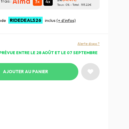
3x
4x
frais :
Taux :
0
% - Total :
193.22
RIDEDEALS26
code
inclus
(+ d'infos)
Alerte dispo ?
PRÉVUE ENTRE LE 28 AOÛT ET LE 07 SEPTEMBRE
AJOUTER AU PANIER