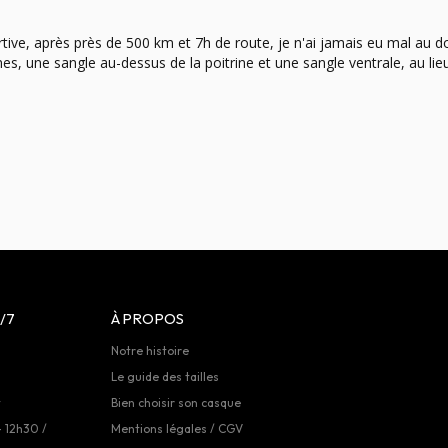
ve, après près de 500 km et 7h de route, je n'ai jamais eu mal au dos
, une sangle au-dessus de la poitrine et une sangle ventrale, au lieu 
/7
À PROPOS
Notre histoire
Le guide des tailles
t
Bien choisir son casque
- 12h30 /
Mentions légales / CGV