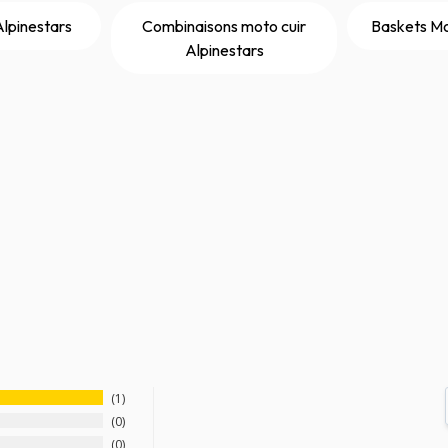
Alpinestars
Combinaisons moto cuir
Baskets Mo
Alpinestars
1
0
0