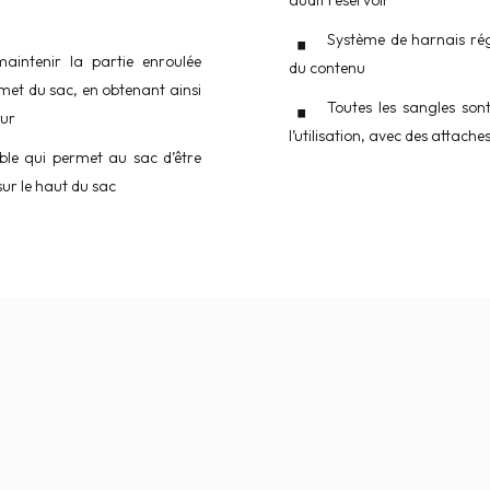
Système de harnais rég
aintenir la partie enroulée
du contenu
mmet du sac, en obtenant ainsi
Toutes les sangles sont
eur
l’utilisation, avec des attache
le qui permet au sac d’être
sur le haut du sac