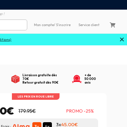
Satisfait ou remboursé 60
4X sans frais par Carte Bancaire
p !
Mon compte
/ S'inscrire
Service client
Livraison gratuite dès
+ de
70€
50 000
Retour gratuit dès 90€
avis
LES PRIX EN ROUE LIBRE
00€
179.95€
PROMO -25%
3x
45.00
3x
4x
frais :