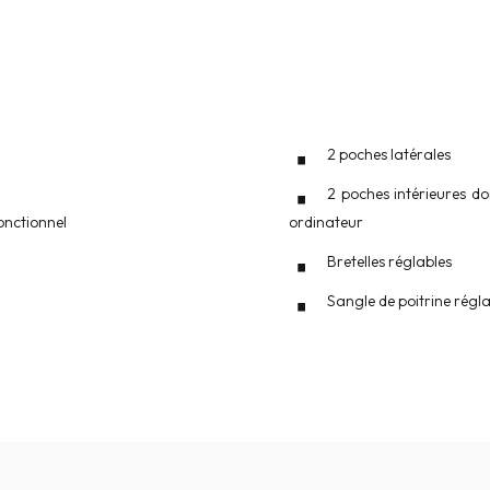
2 poches latérales
2 poches intérieures do
onctionnel
ordinateur
Bretelles réglables
Sangle de poitrine régl