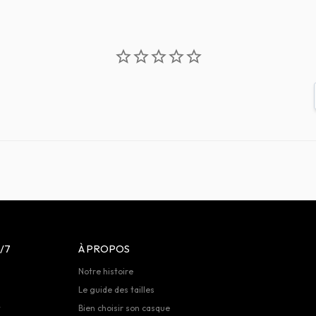
/7
À PROPOS
Notre histoire
Le guide des tailles
t
Bien choisir son casque