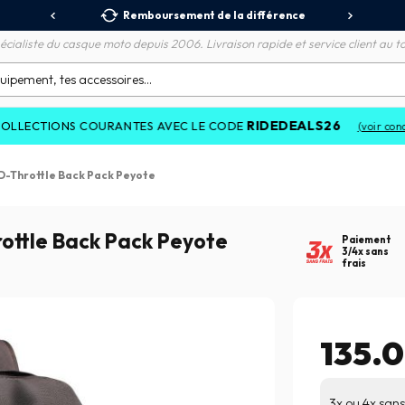
 Relais
Remboursement de la différence
3X
écialiste du casque moto depuis 2006. Livraison rapide et service client au to
RIDEDEALS26
IONS COURANTES AVEC LE CODE
(voir conditions)
D-Throttle Back Pack Peyote
rottle Back Pack Peyote
Paiement
3/4x sans
frais
135.
3x ou 4x sans 