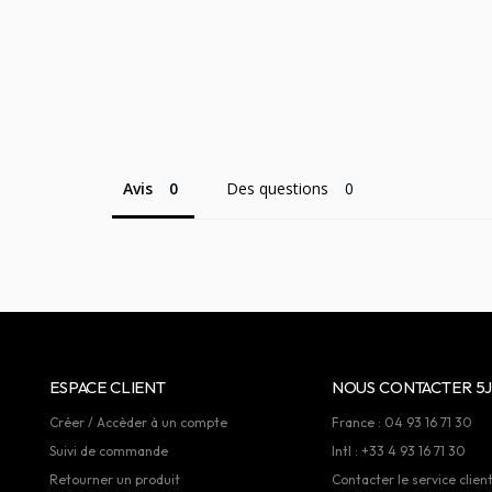
Avis
Des questions
ESPACE CLIENT
NOUS CONTACTER 5J
Créer / Accèder à un compte
France : 04 93 16 71 30
Suivi de commande
Intl : +33 4 93 16 71 30
Retourner un produit
Contacter le service clien