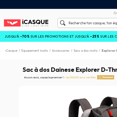
tisfait ou remboursé 60 jours
Livraison gratuite en Point
Sp
U'À
-70%
SUR LES PROMOTIONS ET JUSQU'À
-25%
SUR LES COLLECT
iCasque
/
Equipement moto
/
Accessoires
/
Sacs a dos moto
/
Explorer 
Sac à dos Dainese Explorer D-Th
Aucun avis, soyez le premier !
+ de 50000 avis vérifiés