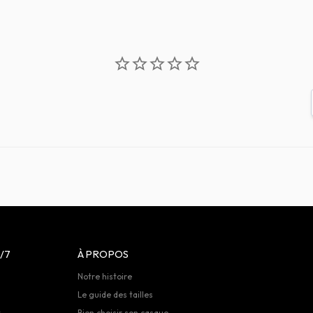
/7
À PROPOS
Notre histoire
Le guide des tailles
t
Bien choisir son casque