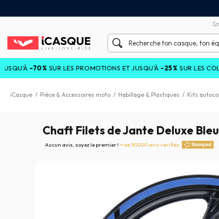
tisfait ou remboursé 60 jours
Livraison gratuite en Point
Sp
'À
-70%
SUR LES PROMOTIONS ET JUSQU'À
-25%
SUR LES COLLECTI
iCasque
/
Pièce & Accessoires moto
/
Habillage & Plastiques
/
Kits autoco
Chaft Filets de Jante Deluxe Bleu
Aucun avis, soyez le premier !
+ de 50000 avis vérifiés