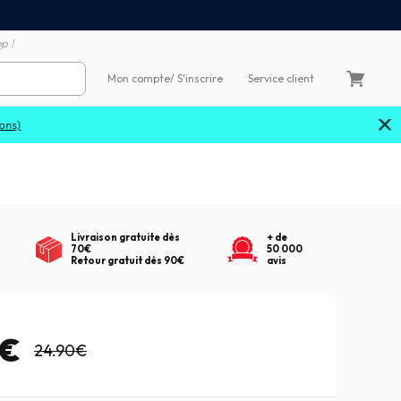
Satisfait ou remboursé 60
4X sans frais par Carte Bancaire
p !
Mon compte
/ S'inscrire
Service client
Livraison gratuite dès
+ de
70€
50 000
Retour gratuit dès 90€
avis
1€
24.90€