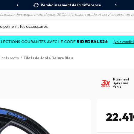
 Relais
Remboursement de la différence
3X
écialiste du casque moto depuis 2006. Livraison rapide et service client au to
RIDEDEALS26
ONS COURANTES AVEC LE CODE
(voir conditions)
llants moto
/
Filets de Jante Deluxe Bleu
Paiement
3/4x sans
frais
22.4