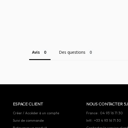
Avis
Des questions
ESPACE CLIENT
NOUS CONTACTER 5J
Créer / Accèder à un compte
France : 04 93 16 71 30
Suivi de commande
Intl : +33 4 93 16 71 30
Retourner un produit
Contacter le service clien