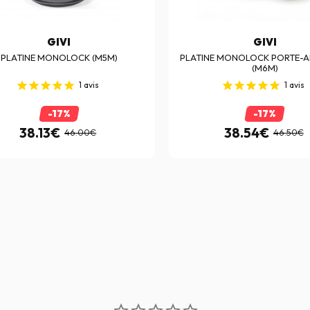
GIVI
GIVI
PLATINE MONOLOCK (M5M)
PLATINE MONOLOCK PORTE-A
(M6M)
1
avis
1
avis
-17%
-17%
38.13€
38.54€
46.00€
46.50€