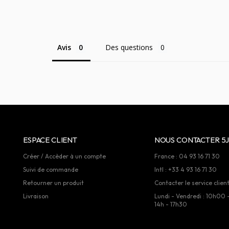
Avis
Des questions
ESPACE CLIENT
NOUS CONTACTER 5J
Créer / Accèder à un compte
France : 04 93 16 71 30
Suivi de commande
Intl : +33 4 93 16 71 30
Retourner un produit
Contacter le service clien
Livraison
Lundi - Vendredi : 10h00 
14h - 17h30