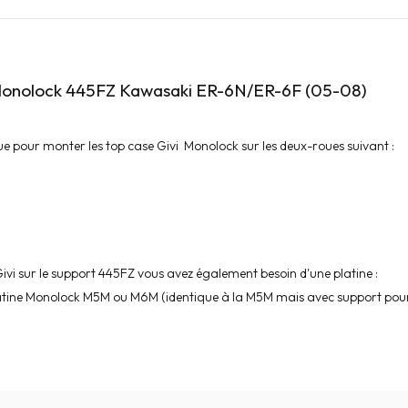
 Monolock 445FZ Kawasaki ER-6N/ER-6F (05-08)
ue pour monter les top case Givi Monolock sur les deux-roues suivant :
ivi sur le support 445FZ vous avez également besoin d'une platine :
latine Monolock M5M ou M6M (identique à la M5M mais avec support pour 