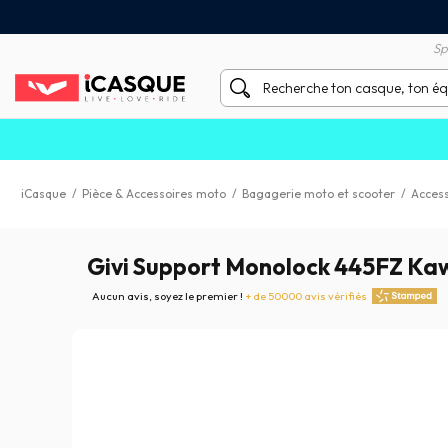
Satisfait ou remboursé 60 
X sans frais par Carte Bancaire
Sp
iCasque
/
Pièce & Accessoires moto
/
Bagagerie moto et scooter
/
Access
Givi Support Monolock 445FZ Ka
Aucun avis, soyez le premier !
+ de 50000 avis vérifiés