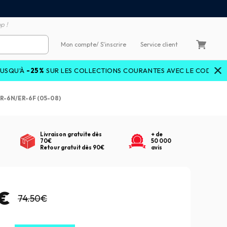
emboursement de la différence
3X4X sans frais par Carte 
p !
Mon compte
/ S'inscrire
Service client
RIDEDEALS
25%
SUR LES COLLECTIONS COURANTES AVEC LE CODE
ER-6N/ER-6F (05-08)
Livraison gratuite dès
+ de
70€
50 000
Retour gratuit dès 90€
avis
5€
74.50€