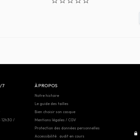
/7
À PROPOS
Notre histoire
Le guide des tailles
t
Bien choisir son casque
- 12h30 /
Mentions légales / CGV
Protection des données personnelles
Accessibilité : audit en cours