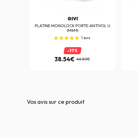
GIVI
5M)
PLATINE MONOLOCK PORTE-ANTIVOL U
(M6M)
1
avis
-17%
38.54€
46.50€
Vos avis sur ce produit