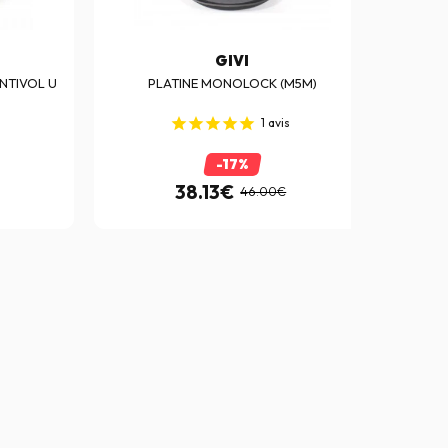
GIVI
NTIVOL U
PLATINE MONOLOCK (M5M)
PLATI
1
avis
-17%
38.13€
46.00€