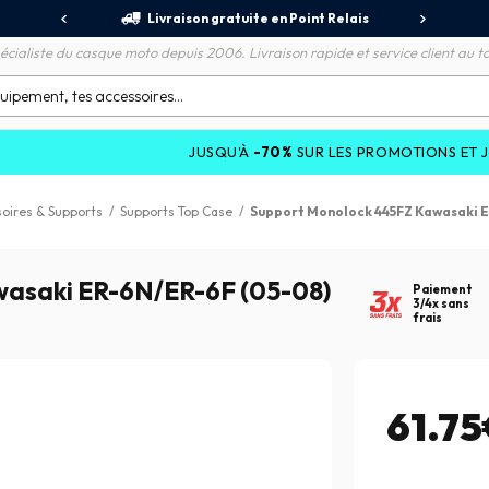
jours
Livraison gratuite en Point Relais
R
écialiste du casque moto depuis 2006. Livraison rapide et service client au to
JUSQU'À
-70%
SUR LES PROMOTIONS ET JUSQU'À
-
oires & Supports
/
Supports Top Case
/
Support Monolock 445FZ Kawasaki 
wasaki ER-6N/ER-6F (05-08)
Paiement
3/4x sans
frais
61.7