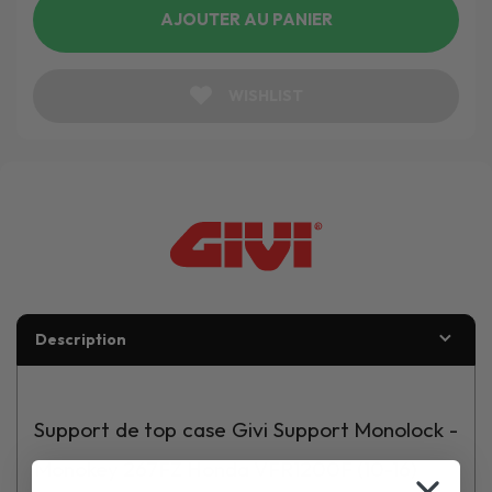
AJOUTER AU PANIER
WISHLIST
Description
Support de top case Givi Support Monolock -
Monokey 267FZ Honda VFR1200F (10-16)