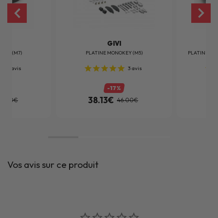
I
GIVI
KEY (M7)
PLATINE MONOKEY (M5)
PLATINE MO
2
avis
3
avis
%
-17%
38.13€
38
51.00€
46.00€
Vos avis sur ce produit