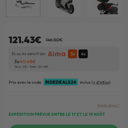
121.43€
146.50€
3x
4x
3x ou 4x sans frais :
3x
40.48
Taux :
0
% - Total :
121.43
RIDEDEALS26
Prix avec le code
inclus
(+ d'infos)
Alerte dispo ?
EXPÉDITION PRÉVUE ENTRE LE 17 ET LE 19 AOÛT