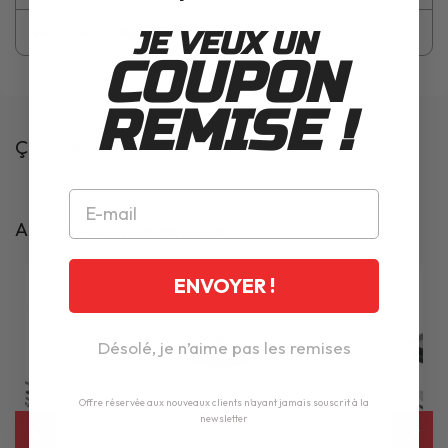
Véhicules compatibles
JE VEUX UN
COUPON
REMISE !
Ça pourrait t'intéresser
Articles complémentaires
ENVOYER !
Désolé, je n’aime pas les remises
Offre réservée aux nouveaux clients n'ayant jamais souscrit à la
newsletter