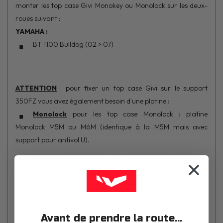
monter les top case Givi Monokey ou Monolock sur les deux-
roues suivant :
YAMAHA :
BT 1100 Bulldog (02 > 07)
ATTENTION
: pour fixer un top case Givi sur le support
350FZ vous avez également besoin d'une platine :
Monolock
pour les top case Monolock : platine
Monolock M5M ou M6M (identique à la M5M mais avec
support pour antivol U).
Monokey
pour les top case Monokey : platine Monokey
M5 ou M7 (évolution stylistique de la M5, fonctionnalité et
compatibilité identiques mais un design plus élégant et un
look plus moderne), M8A, M8B, M9A ou M9B.
Avant de prendre la route...