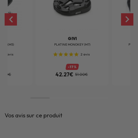
I
GIVI
KEY (M5)
PLATINE MONOKEY (M7)
PLATI
3
avis
2
avis
%
-17%
42.27€
38
6.00€
51.00€
Vos avis sur ce produit