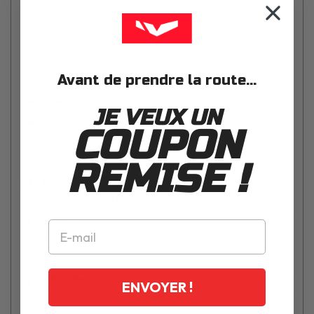
09)
Le support 447FZ de Givi est un support spécifique pour
monter les top case Givi Monokey ou Monolock sur les deux-
Avant de prendre la route...
roues suivant :
KAWASAKI :
JE VEUX UN
VERSYS 650 (06 > 09)
COUPON
REMISE !
ATTENTION
: pour fixer un top case Givi sur le support 447FZ
vous avez également besoin d'une platine :
Monolock
pour les top case Monolock : platine
Monolock M5M ou M6M (identique à la M5M mais avec
support pour antivol U).
Monokey
pour les top case Monokey : platine Monokey
ENVOYER !
M5 ou M7 (évolution stylistique de la M5, fonctionnalité et