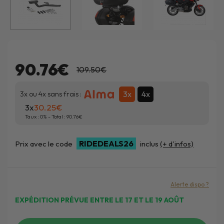
90.76€
109.50€
3x
4x
3x ou 4x sans frais :
3x
30.25
Taux :
0
% - Total :
90.76
RIDEDEALS26
Prix avec le code
inclus
(+ d'infos)
Alerte dispo ?
EXPÉDITION PRÉVUE ENTRE LE 17 ET LE 19 AOÛT