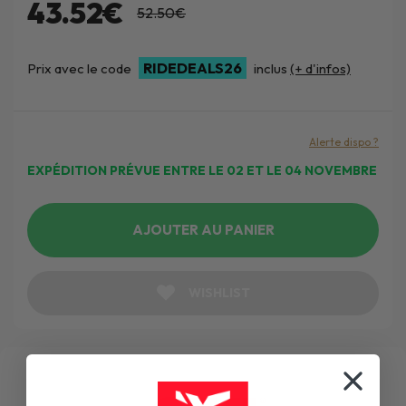
43.52€
52.50€
RIDEDEALS26
Prix avec le code
inclus
(+ d'infos)
Alerte dispo ?
EXPÉDITION PRÉVUE ENTRE LE 02 ET LE 04 NOVEMBRE
AJOUTER AU PANIER
WISHLIST