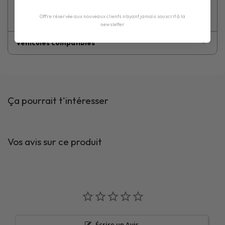
SR107 prendre la platine Monolock livrée avec le top case.
Offre réservée aux nouveaux clients n'ayant jamais souscrit à la
newsletter
Véhicules compatibles
Ça pourrait t'intéresser
Vos avis sur ce produit
Écrire un Avis