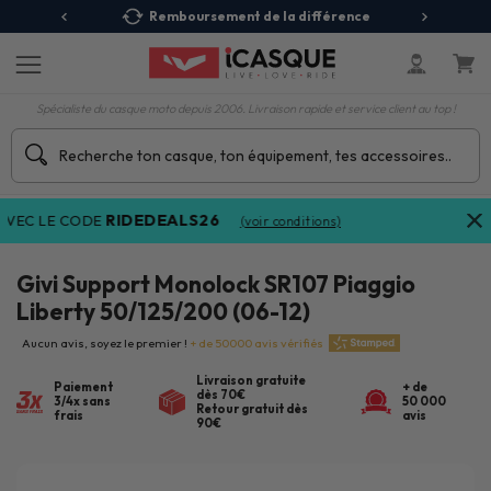
 Relais
Remboursement de la différence
3X
Spécialiste du casque moto depuis 2006. Livraison rapide et service client au top !
RIDEDEALS26
EC LE CODE
(voir conditions)
Givi Support Monolock SR107 Piaggio
Liberty 50/125/200 (06-12)
Aucun avis, soyez le premier !
+ de 50000 avis vérifiés
Livraison gratuite
Paiement
+ de
dès 70€
3/4x sans
50 000
Retour gratuit dès
frais
avis
90€