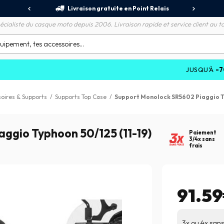
jours
Livraison gratuite en Point Relais
R
écialiste du casque moto depuis 2006. Livraison rapide et service client au to
JUSQU'À
-70%
SUR 
oires & Supports
/
Supports Top Case
/
Support Monolock SR5602 Piaggio Ty
ggio Typhoon 50/125 (11-19)
Paiement
3/4x sans
frais
91.5
3x ou 4x sans 