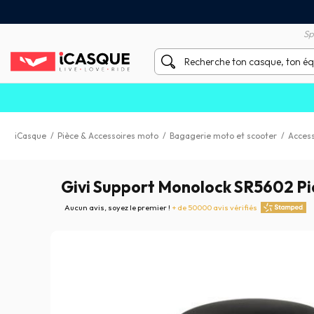
Satisfait ou remboursé 60 
X sans frais par Carte Bancaire
Sp
iCasque
/
Pièce & Accessoires moto
/
Bagagerie moto et scooter
/
Access
Givi Support Monolock SR5602 Pia
Aucun avis, soyez le premier !
+ de 50000 avis vérifiés