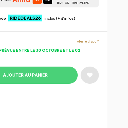
Taux :
0
% - Total :
91.59
RIDEDEALS26
code
inclus
(+ d'infos)
Alerte dispo ?
PRÉVUE ENTRE LE 30 OCTOBRE ET LE 02
AJOUTER AU PANIER