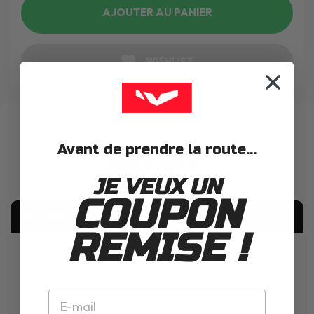
AJOUTER AU PANIER
WISHLIST
Avant de prendre la route...
JE VEUX UN
COUPON
Description
REMISE !
Support de top case Givi Support + platine
Monokey E193 BMW R1200RT (05-13)