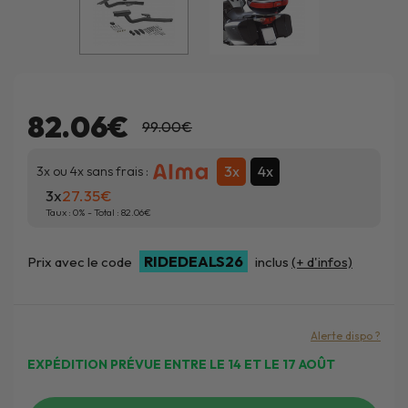
82.06€
99.00€
3x
4x
3x ou 4x sans frais :
3x
27.35
Taux :
0
% - Total :
82.06
RIDEDEALS26
Prix avec le code
inclus
(+ d'infos)
Alerte dispo ?
EXPÉDITION PRÉVUE ENTRE LE 14 ET LE 17 AOÛT