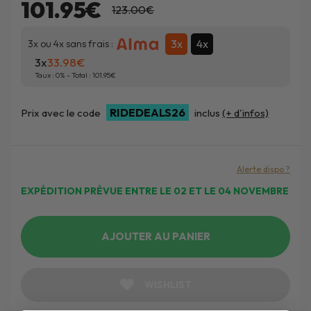
101.95€
123.00€
3x
4x
3x ou 4x sans frais :
3x
33.98
Taux :
0
% - Total :
101.95
RIDEDEALS26
Prix avec le code
inclus
(+ d'infos)
Alerte dispo ?
EXPÉDITION PRÉVUE ENTRE LE 02 ET LE 04 NOVEMBRE
AJOUTER AU PANIER
WISHLIST