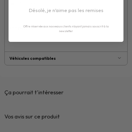
XCITING 400I (13 > 16)
Désolé, je n’aime pas les remises
Offre réservée aux nouveaux clients n'ayant jamais souscrit à la
ATTENTION
: la platine Monokey est livrée avec le support
newsletter
SR6104.
Véhicules compatibles
Ça pourrait t'intéresser
Vos avis sur ce produit