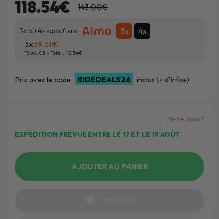
118.54€
143.00€
3x
4x
3x ou 4x sans frais :
3x
39.51
Taux :
0
% - Total :
118.54
RIDEDEALS26
Prix avec le code
inclus
(+ d'infos)
Alerte dispo ?
EXPÉDITION PRÉVUE ENTRE LE 17 ET LE 19 AOÛT
AJOUTER AU PANIER
WISHLIST