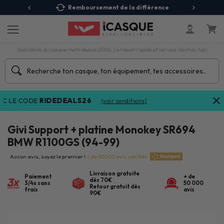
 Relais
Remboursement de la différence
3X
Spécialiste du casque moto depuis 2006. Livraison rapide et service client au top !
RIDEDEALS26
 LE CODE
(voir conditions)
Givi Support + platine Monokey SR694
BMW R1100GS (94-99)
Aucun avis, soyez le premier !
+ de 50000 avis vérifiés
Livraison gratuite
Paiement
+ de
dès 70€
3/4x sans
50 000
Retour gratuit dès
frais
avis
90€