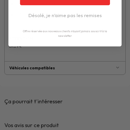
R 1100 GS (94 > 99)
R 1150 GS (00 > 03)
Désolé, je n’aime pas les remises
Offre réservée aux nouveaux clients n'ayant jamais souscrit à la
newsletter
ATTENTION
: la platine Monokey est livrée avec le support
SR694.
Véhicules compatibles
Ça pourrait t'intéresser
Vos avis sur ce produit