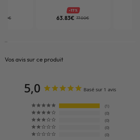
%
-17%
63.83€
79
6.00€
77.00€
Vos avis sur ce produit
5,0
Basé sur 1 avis
1
0
0
0
0