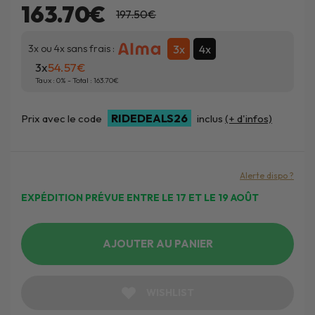
163.70€
197.50€
3x
4x
3x ou 4x sans frais :
3x
54.57
Taux :
0
% - Total :
163.70
RIDEDEALS26
Prix avec le code
inclus
(+ d'infos)
Alerte dispo ?
EXPÉDITION PRÉVUE ENTRE LE 17 ET LE 19 AOÛT
AJOUTER AU PANIER
WISHLIST