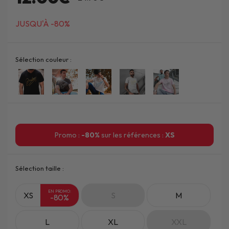
JUSQU'À -80%
Sélection couleur :
Promo :
-80%
sur les références :
XS
Sélection taille :
EN PROMO:
XS
S
M
-80%
L
XL
XXL