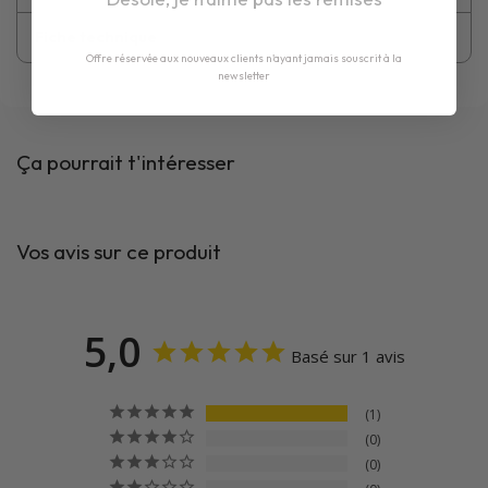
Fiche technique
Offre réservée aux nouveaux clients n'ayant jamais souscrit à la
newsletter
Ça pourrait t'intéresser
Vos avis sur ce produit
5,0
Basé sur 1 avis
1
0
0