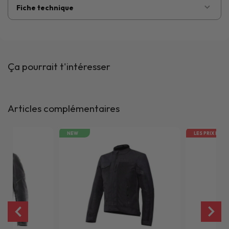
Fiche technique
Ça pourrait t'intéresser
Articles complémentaires
NEW
LES PRIX EN R