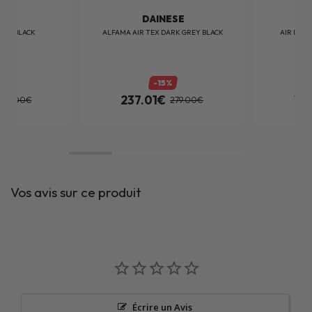
SE
DAINESE
HER BLACK
ALFAMA AIR TEX DARK GREY BLACK
AIR FRAM
-15%
237.01€
17
569.00€
279.00€
Vos avis sur ce produit
Écrire un Avis