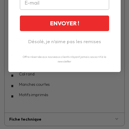
T-shirt moto homme de la marque Dainese composé de
coton, arborant le logo de la marque sur le devant.
ENVOYER !
Composition
Désolé, je n’aime pas les remises
T-shirt moto Homme
Offre réservée aux nouveaux clients n'ayant jamais souscrit à la
newsletter
Matière : coton
Col rond
Manches courtes
Motifs imprimés
Fiche technique