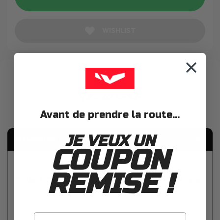
WISHLIST
Avant de prendre la route...
JE VEUX UN
Description
COUPON
REMISE !
T-Shirt Dainese Essence Wordmark Carbonio
T-Shirt Dainese