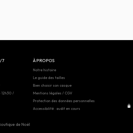
/7
À PROPOS
Notre histoire
Le guide des tailles
t
Bien choisir son casque
- 12h30 /
Mentions légales / CGV
Protection des données personnelles
Accessibilité : audit en cours
Boutique de Noël