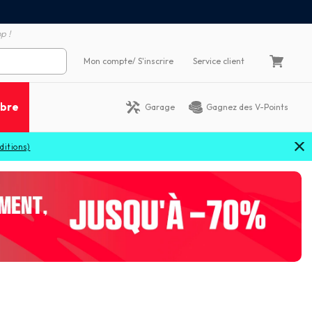
Satisfait ou remboursé 60
4X sans frais par Carte Bancaire
p !
Mon compte
/ S'inscrire
Service client
ibre
Garage
Gagnez des V-Points
)