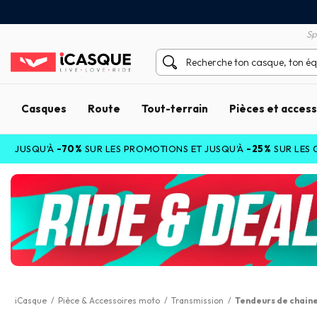
tisfait ou remboursé 60 jours
Livraison gratuite en Point
Sp
Casques
Route
Tout-terrain
Pièces et acces
SQU'À
-70%
SUR LES PROMOTIONS ET JUSQU'À
-25%
SUR LES COLL
iCasque
/
Pièce & Accessoires moto
/
Transmission
/
Tendeurs de chain