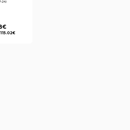
7-24)
08€
115.02€