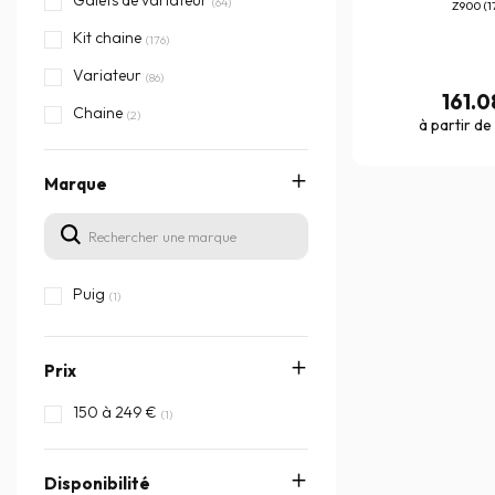
Galets de variateur
(64)
Z900 (1
Kit chaine
(176)
Variateur
(86)
161.
Chaine
(2)
à partir de
Marque
Puig
(1)
Prix
150 à 249 €
(1)
Disponibilité