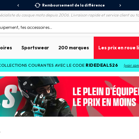
 Relais
Remboursement de la différence
3X
écialiste du casque moto depuis 2006. Livraison rapide et service client au to
soires
Sportswear
200 marques
Les prix en roue l
RIDEDEALS26
ECTIONS COURANTES AVEC LE CODE
(voir conditions
e