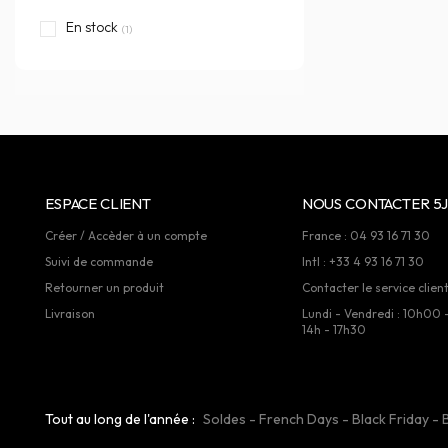
En stock
(1)
ESPACE CLIENT
NOUS CONTACTER 5J
Créer / Accèder à un compte
France : 04 93 16 71 30
Suivi de commande
Intl : +33 4 93 16 71 30
Retourner un produit
Contacter le service clien
Livraison
Lundi - Vendredi : 10h00 
14h - 17h30
Tout au long de l'année :
Soldes
-
French Days
-
Black Friday
-