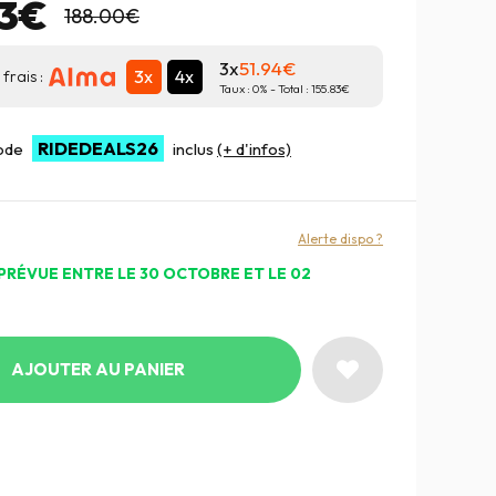
83€
188.00€
3x
51.94
3x
4x
frais :
Taux :
0
% - Total :
155.83
RIDEDEALS26
code
inclus
(+ d'infos)
Alerte dispo ?
PRÉVUE ENTRE LE 30 OCTOBRE ET LE 02
AJOUTER AU PANIER