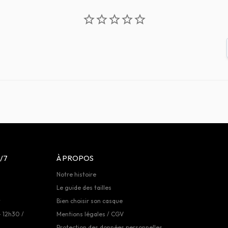
/7
À PROPOS
Notre histoire
Le guide des tailles
t
Bien choisir son casque
- 12h30 /
Mentions légales / CGV
Protection des données personnelles