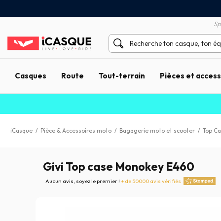
Satisfait ou remboursé 60 
X sans frais par Carte Bancaire
Sp
Casques
Route
Tout-terrain
Pièces et acces
iCasque
/
Pièce & Accessoires moto
/
Bagagerie moto et scooter
/
Top Ca
Givi Top case Monokey E460
Aucun avis, soyez le premier !
+ de 50000 avis vérifiés