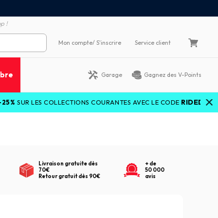
emboursement de la différence
3X4X sans frais par Carte 
p !
Mon compte
/ S'inscrire
Service client
ibre
Garage
Gagnez des V-Points
RIDEDEALS26
UR LES COLLECTIONS COURANTES AVEC LE CODE
Livraison gratuite dès
+ de
70€
50 000
Retour gratuit dès 90€
avis