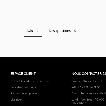
Avis
Des questions
ESPACE CLIENT
NOUS CONTACTER 5J
Créer / Accèder à un compte
France : 04 93 16 71 30
Suivi de commande
Intl : +33 4 93 16 71 30
Retourner un produit
Contacter le service clien
Livraison
Lundi - Vendredi : 10h00 
14h - 17h30