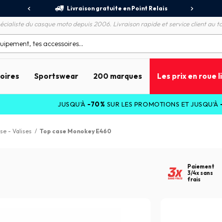
jours
Livraison gratuite en Point Relais
R
écialiste du casque moto depuis 2006. Livraison rapide et service client au to
soires
Sportswear
200 marques
Les prix en roue l
JUSQU'À
-70%
SUR LES PROMOTIONS ET JUSQU'À
-25%
S
se - Valises
/
Top case Monokey E460
Paiement
3/4x sans
frais