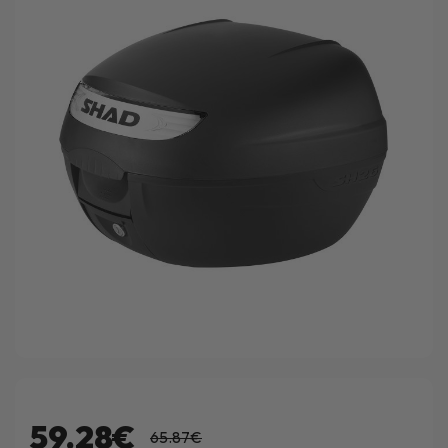
59.28€
65.87€