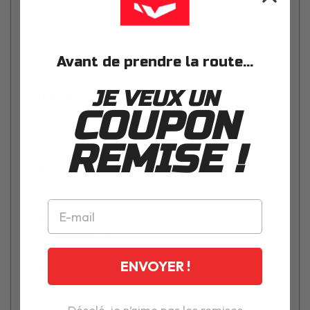
vous pouvez l'équiper de lumières de frein, disponibles en
option.
Avant de prendre la route...
JE VEUX UN
Composition
COUPON
Dimensions : 40x28x40
REMISE !
Capacité : 26 litres ou 1 casque intégral
Charge maximale : 3 kilos
Résistant aux impacts
100% étanche
ENVOYER !
Fermeture par pression
Options : lumière de frein
Désolé, je n’aime pas les remises