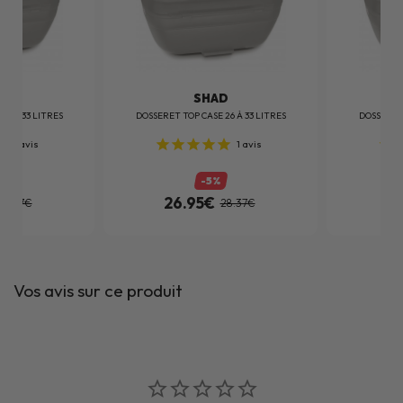
D
SHAD
26 À 33 LITRES
DOSSERET TOP CASE 26 À 33 LITRES
DOSSERET 
1
avis
1
avis
-5%
26.95€
2
28.37€
28.37€
Vos avis sur ce produit