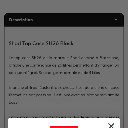
Description
Shad Top Case SH26 Black
Le top case SH26 de la marque Shad dessiné à Barcelone,
affiche une contenance de 26 litres permettant d'y ranger un
casque intégral. Sa charge maximale est de 3 kilos.
Etanche et très résistant aux chocs, il est doté d'une efficace
fermeture par pression. Il est livré avec sa platine servant de
base.
Enfin, pour vous apporter toujours plus de visibilité auprès des
autres utilisateurs de la route dès que la luminosité baisse,