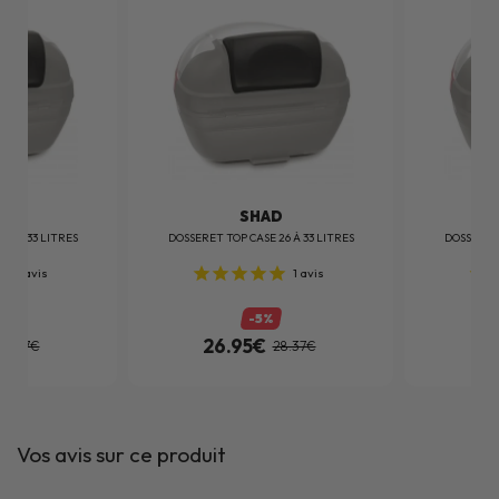
D
SHAD
26 À 33 LITRES
DOSSERET TOP CASE 26 À 33 LITRES
DOSSERET 
1
avis
1
avis
-5%
26.95€
2
28.37€
28.37€
Vos avis sur ce produit