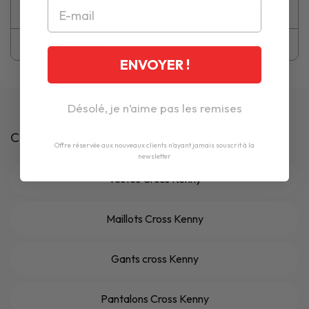
Fiche technique
ENVOYER !
Désolé, je n’aime pas les remises
Catégories similaires
Offre réservée aux nouveaux clients n'ayant jamais souscrit à la
newsletter
Vestes Cross Kenny
Maillots Cross Kenny
Gants cross Kenny
Pantalons Cross Kenny