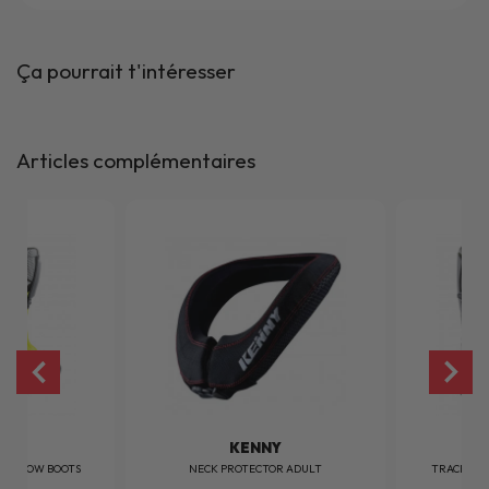
Ça pourrait t'intéresser
Articles complémentaires
NY
KENNY
 YELLOW BOOTS
NECK PROTECTOR ADULT
TRACK WH