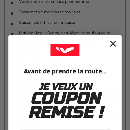
Veste moto cross enduro pour homme
Veste moto à manches amovibles
Saisonnalité : hiver et mi-saison
Matière : textile Dynax, tissu léger de haute qualité
Spandex d’aisance au niveau des épaules
Doublure interne ventilée
Poignets réglables par Velcro
Avant de prendre la route...
4 poches extérieures
JE VEUX UN
2 poches intérieures
COUPON
Poche à l’arrière de la veste pour ranger les manches
REMISE !
Impression inaltérable par sublimation
Equipements cross Kenny Track assortis disponibles sur
iCasque.com