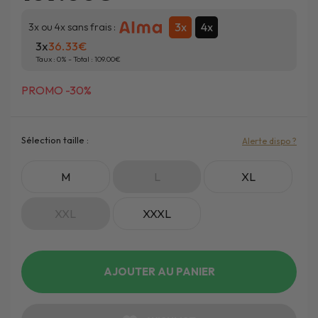
3x
4x
3x ou 4x sans frais :
3x
36.33
Taux :
0
% - Total :
109.00
PROMO -30%
Sélection taille :
Alerte dispo ?
M
L
XL
XXL
XXXL
AJOUTER AU PANIER