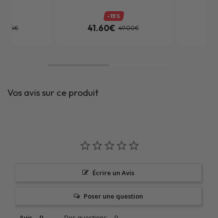
-15%
41.60€
16
189.95€
49.00€
Vos avis sur ce produit
Écrire un Avis
Poser une question
Avis
Des questions