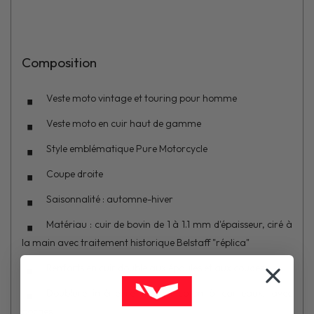
Composition
Veste moto vintage et touring pour homme
Veste moto en cuir haut de gamme
Style emblématique Pure Motorcycle
Coupe droite
Saisonnalité : automne-hiver
Matériau : cuir de bovin de 1 à 1.1 mm d'épaisseur, ciré à
la main avec traitement historique Belstaff "réplica"
Renforts en cuir double aux épaules et aux coudes
Doublure intérieure fixe en coton à carreaux, avec
poches