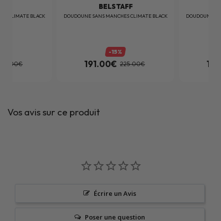
AFF
BELSTAFF
ES CLIMATE BLACK
DOUDOUNE SANS MANCHES CLIMATE BLACK
DOUDOUNE SA
-15%
191.00€
191
225.00€
225.00€
Vos avis sur ce produit
Écrire un Avis
Poser une question