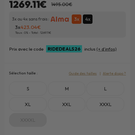
1269.11€
1495.00€
3x
4x
3x ou 4x sans frais :
3x
423.04
Taux :
0
% - Total :
1269.11
RIDEDEALS26
Prix avec le code
inclus
(+ d'infos)
Sélection taille :
Guide des tailles
Alerte dispo ?
S
M
L
XL
XXL
XXXL
XXXXL