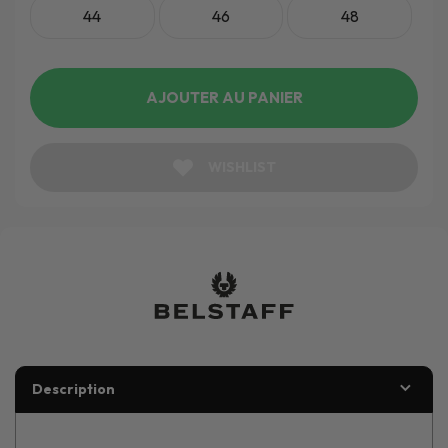
44
46
48
AJOUTER AU PANIER
WISHLIST
Description