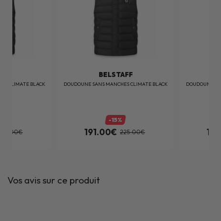
AFF
BELSTAFF
ES CLIMATE BLACK
DOUDOUNE SANS MANCHES CLIMATE BLACK
DOUDOUNE SA
-15%
191.00€
191
225.00€
225.00€
Vos avis sur ce produit