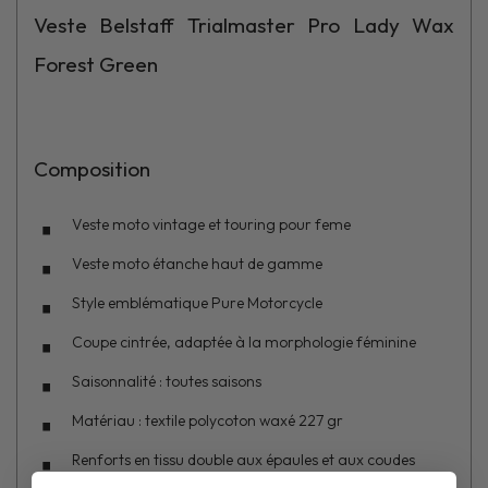
Veste Belstaff Trialmaster Pro Lady Wax
Forest Green
Composition
Veste moto vintage et touring pour feme
Veste moto étanche haut de gamme
Style emblématique Pure Motorcycle
Coupe cintrée, adaptée à la morphologie féminine
Saisonnalité : toutes saisons
Matériau : textile polycoton waxé 227 gr
Renforts en tissu double aux épaules et aux coudes