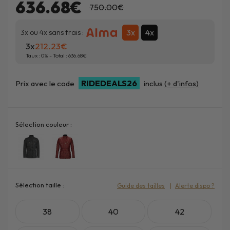
636.68€
750.00€
3x
4x
3x ou 4x sans frais :
3x
212.23
Taux :
0
% - Total :
636.68
RIDEDEALS26
Prix avec le code
inclus
(+ d'infos)
Sélection couleur :
Sélection taille :
Guide des tailles
Alerte dispo ?
38
40
42