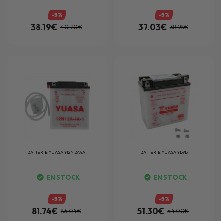
-5%
-5%
38.19€
37.03€
40.20€
38.98€
BATTERIE
YUASA Y12N12A4A1
BATTERIE
YUASA YB9B
EN STOCK
EN STOCK
-5%
-5%
81.74€
51.30€
86.04€
54.00€