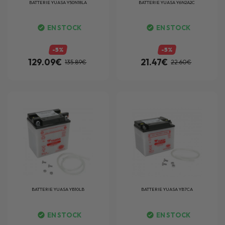
BATTERIE
YUASA Y50N18LA
BATTERIE
YUASA Y6N2A2C
EN STOCK
EN STOCK
-5%
-5%
129.09€
21.47€
135.89€
22.60€
BATTERIE
YUASA YB10LB
BATTERIE
YUASA YB7CA
EN STOCK
EN STOCK