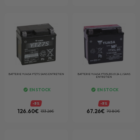
BATTERIE
YUASA YTZ7S SANS ENTRETIEN
BATTERIE
YUASA YTX5LBS (0.24 L) SANS
ENTRETIEN
EN STOCK
EN STOCK
-5%
-5%
126.60€
67.26€
133.26€
70.80€