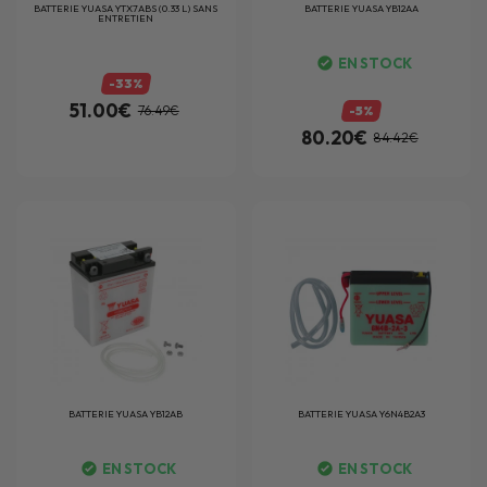
BATTERIE
YUASA YTX7ABS (0.33 L) SANS
BATTERIE
YUASA YB12AA
ENTRETIEN
EN STOCK
-33%
51.00€
76.49€
-5%
80.20€
84.42€
BATTERIE
YUASA YB12AB
BATTERIE
YUASA Y6N4B2A3
EN STOCK
EN STOCK