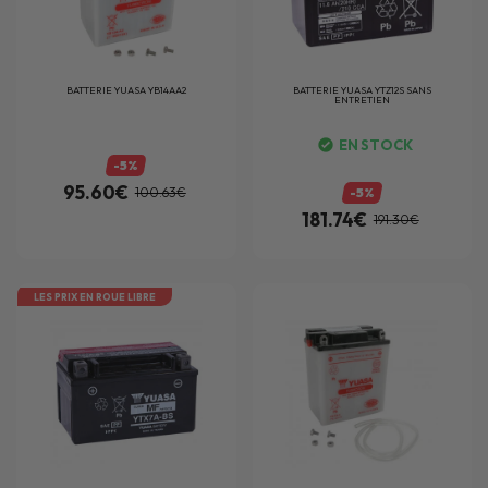
BATTERIE
YUASA YB14AA2
BATTERIE
YUASA YTZ12S SANS
ENTRETIEN
EN STOCK
-5%
95.60€
100.63€
-5%
181.74€
191.30€
LES PRIX EN ROUE LIBRE