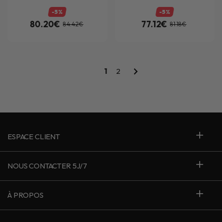
-5%
-5%
80.20€
77.12€
84.42€
81.18€
1
2
ESPACE CLIENT
NOUS CONTACTER 5J/7
À PROPOS