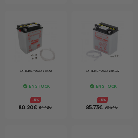
BATTERIE
YUASA YB14A2
BATTERIE
YUASA YB14LA2
EN STOCK
EN STOCK
-5%
-5%
80.20€
85.73€
84.42€
90.24€