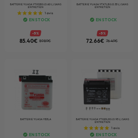
BATTERIE
YUASA YTX12BS (0.60 L) SANS
BATTERIE
YUASA YTX7LBS (0.33 L) SANS
ENTRETIEN
ENTRETIEN
1
avis
EN STOCK
EN STOCK
-5%
-5%
85.40€
72.66€
89.89€
76.49€
BATTERIE
YUASA YB3LA
BATTERIE
YUASA YTX20LBS (0.93 L) SANS
ENTRETIEN
1
avis
EN STOCK
EN STOCK