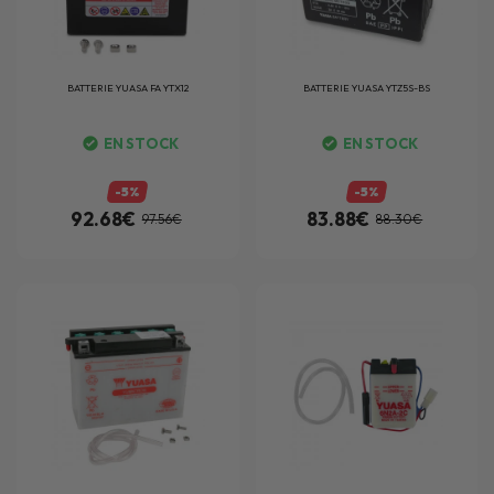
BATTERIE
YUASA FA YTX12
BATTERIE
YUASA YTZ5S-BS
EN STOCK
EN STOCK
-5%
-5%
92.68€
83.88€
97.56€
88.30€