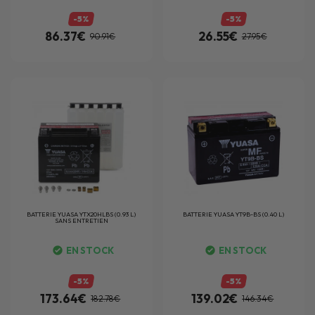
-5%
-5%
86.37€
26.55€
90.91€
27.95€
BATTERIE
YUASA YTX20HLBS (0.93 L)
BATTERIE
YUASA YT9B-BS (0.40 L)
SANS ENTRETIEN
EN STOCK
EN STOCK
-5%
-5%
173.64€
139.02€
182.78€
146.34€