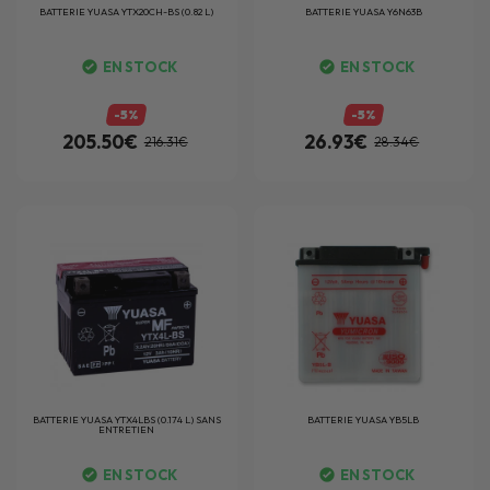
BATTERIE
YUASA YTX20CH-BS (0.82 L)
BATTERIE
YUASA Y6N63B
EN STOCK
EN STOCK
-5%
-5%
205.50€
26.93€
216.31€
28.34€
BATTERIE
YUASA YTX4LBS (0.174 L) SANS
BATTERIE
YUASA YB5LB
ENTRETIEN
EN STOCK
EN STOCK