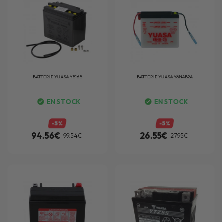
BATTERIE
YUASA YB16B
BATTERIE
YUASA Y6N4B2A
EN STOCK
EN STOCK
-5%
-5%
94.56€
26.55€
99.54€
27.95€