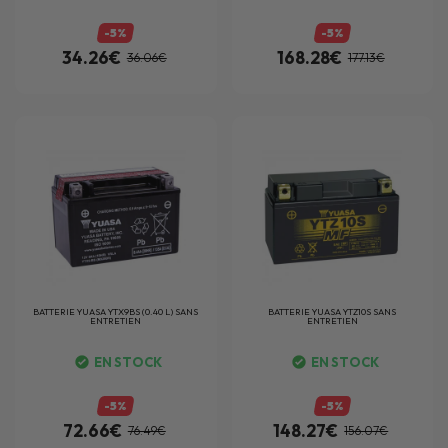
-5%
-5%
34.26€
168.28€
36.06€
177.13€
BATTERIE
YUASA YTX9BS (0.40 L) SANS
BATTERIE
YUASA YTZ10S SANS
ENTRETIEN
ENTRETIEN
EN STOCK
EN STOCK
-5%
-5%
72.66€
148.27€
76.49€
156.07€