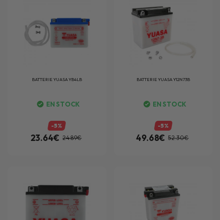
BATTERIE
YUASA YB4LB
BATTERIE
YUASA Y12N73B
EN STOCK
EN STOCK
-5%
-5%
23.64€
49.68€
24.89€
52.30€