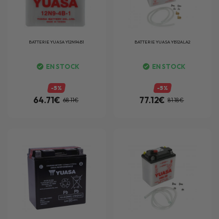
BATTERIE
YUASA Y12N94B1
BATTERIE
YUASA YB12ALA2
EN STOCK
EN STOCK
-5%
-5%
64.71€
77.12€
68.11€
81.18€