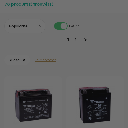
78
produit(s) trouvé(s)
PACKS
1
2
Yuasa
Tout décocher