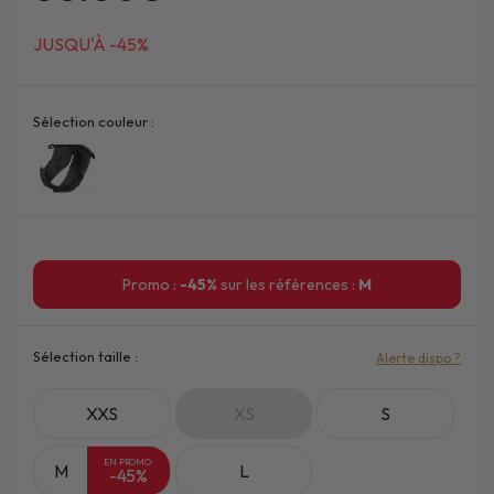
JUSQU'À -45%
Sélection couleur :
Promo :
-45%
sur les références :
M
Sélection taille :
Alerte dispo ?
XXS
XS
S
EN PROMO:
M
L
-45%