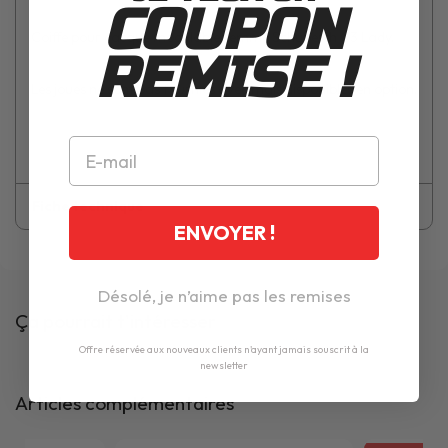
COUPON
Coiffe pour casque modulable femme Schuberth C3 Lady.
REMISE !
Les joues ne sont pas fournies avec mais disponibles en option.
Fiche technique
ENVOYER !
Désolé, je n’aime pas les remises
Ça pourrait t'intéresser
Offre réservée aux nouveaux clients n'ayant jamais souscrit à la
newsletter
Articles complémentaires