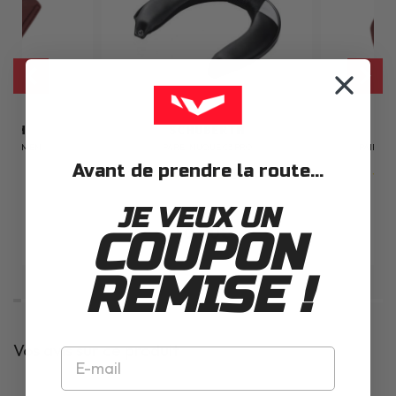
ERTH
SCHUBERTH
RO WOMEN
PARE-NUQUE C3 PRO
PAIRE D
Avant de prendre la route...
3
avis
JE VEUX UN
COUPON
0€
50.00€
REMISE !
Vos avis sur ce produit