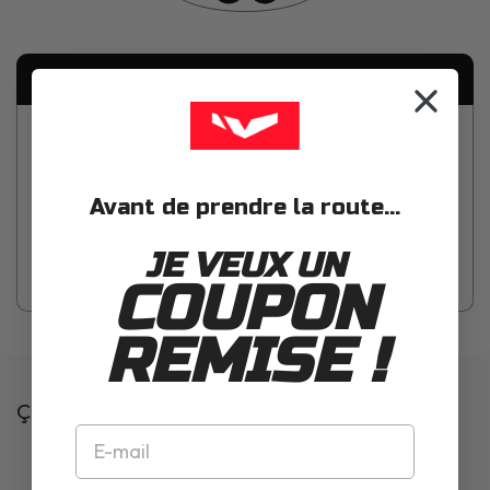
Description
Roof Pare-Nuque Boxer V - V8
Avant de prendre la route...
Pare-nuque pour vos casques modulables Roof Boxer V et
Boxer V8.
JE VEUX UN
COUPON
REMISE !
Ça pourrait t'intéresser