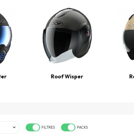
ter
Roof Wisper
R
FILTRES
PACKS