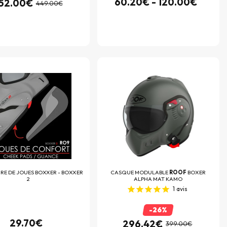
60.20€ - 120.00€
52.00€
449.00€
IRE DE JOUES BOXXER - BOXXER
CASQUE MODULABLE
ROOF
BOXER
2
ALPHA MAT KAMO
1
avis
-26%
29.70€
296.42€
399.00€