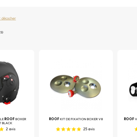
t décocher
S)
LE
ROOF
BOXER
ROOF
KIT DE FIXATION BOXER V8
ROOF
V
T BLACK
2
avis
25
avis