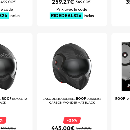
259.27€
3
499.00€
349.00€
 le code
Prix avec le code
S26
RIDEDEALS26
inclus
inclus
E
ROOF
BOXXER 2
CASQUE MODULABLE
ROOF
BOXXER 2
ROOF
PA
LACK
CARBON WONDER MAT BLACK
6%
-26%
445.00€
499.00€
599.00€