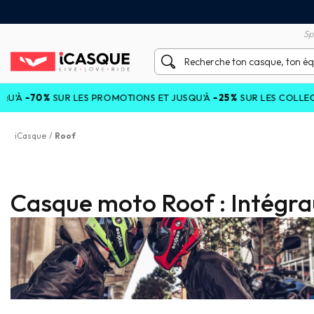
tisfait ou remboursé 60 jours
Livraison gratuite en Point
Sp
 LES PROMOTIONS ET JUSQU'À
-25%
SUR LES COLLECTIONS COURA
iCasque
/
Roof
Casque moto Roof : Intégra