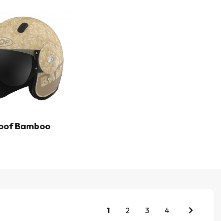
oof Bamboo
1
2
3
4