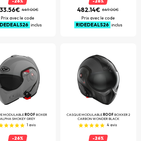
-26%
-26%
33.56€
482.14€
449.00€
649.00€
Prix avec le code
Prix avec le code
IDEDEALS26
RIDEDEALS26
inclus
inclus
E MODULABLE
ROOF
BOXER
CASQUE MODULABLE
ROOF
BOXXER 2
ALPHA SMOKEY GREY
CARBON WONDER BLACK
1
avis
4
avis
-26%
-26%