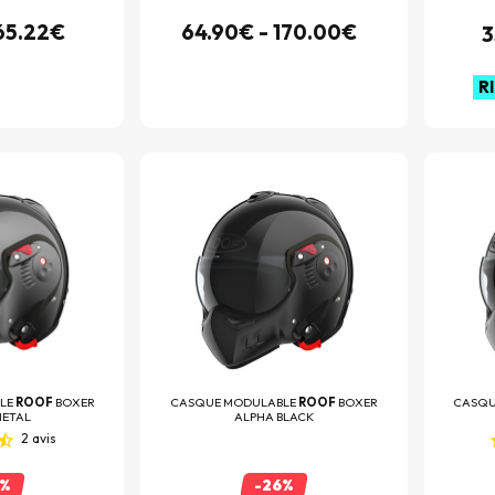
 65.22€
64.90€ - 170.00€
3
R
LE
ROOF
BOXER
CASQUE MODULABLE
ROOF
BOXER
CASQU
METAL
ALPHA BLACK
2
avis
6%
-26%