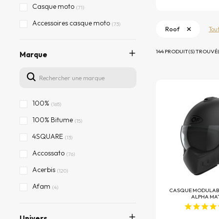
Casque moto
(71)
Accessoires casque moto
(73)
Roof
Tou
144 PRODUIT(S) TROUVÉ(
Marque
100%
(165)
100% Bitume
(15)
4SQUARE
(13)
Accossato
(76)
Acerbis
(120)
Afam
(4)
CASQUE MODULAB
ALPHA MA
AGV
(314)
Univers