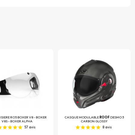
ISIERE RO5 BOXER V8 - BOXER
CASQUE MODULABLE
ROOF
DESMO 3
V8S - BOXER ALPHA
CARBON GLOSSY
57
avis
8
avis