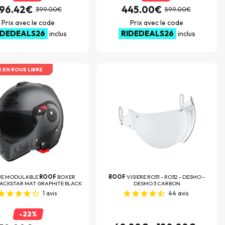
96.42€
445.00€
399.00€
599.00€
Prix avec le code
Prix avec le code
IDEDEALS26
RIDEDEALS26
inclus
inclus
X EN ROUE LIBRE
E MODULABLE
ROOF
BOXER
ROOF
VISIERE RO31 - RO32 - DESMO -
ACKSTAR MAT GRAPHITE BLACK
DESMO 3 CARBON
1
avis
44
avis
-22%