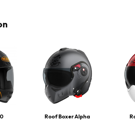
on
00
Roof Boxer Alpha
R