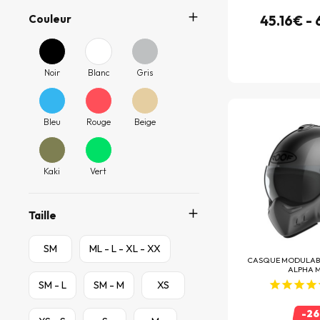
Couleur
45.16€ -
Bering
(345)
Beta
(6)
Bihr
(71)
Noir
Blanc
Gris
Bike Lift
(1)
Bitubo
(7)
Bleu
Rouge
Beige
Blauer
(156)
BMC
(293)
Kaki
Vert
Booster
(1)
Taille
Bowtex
(22)
Brembo
(690)
SM
ML - L - XL - XX
CASQUE MODULAB
BS Battery
(40)
ALPHA 
SM - L
SM - M
XS
Bullster
(102)
C-Racer
-2
(7)