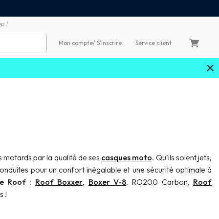
Satisfait ou remboursé 60
4X sans frais par Carte Bancaire
p !
Mon compte
/ S'inscrire
Service client
s motards par la qualité de ses
casques moto
. Qu’ils soient jets,
 conduites pour un confort inégalable et une sécurité optimale à
ue Roof
:
Roof Boxxer
,
Boxer V-8
, RO200 Carbon,
Roof
s !