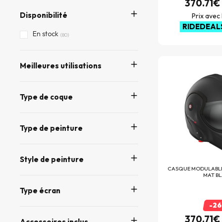
370.71€
DT-1 Racing
(170)
Disponibilité
Prix avec
EBC
RIDEDEAL
(1291)
En stock
(80)
Edguard
(3)
Esquad
(3)
Meilleures utilisations
EUDOXIE
(10)
Everone
(47)
Type de coque
Exklusiv
(70)
FABIO QUARTARARO
Type de peinture
(26)
Facom
(9)
Style de peinture
Factory Effex
(15)
CASQUE MODULABL
MAT B
Falco
(94)
Type écran
Five
(289)
-2
FLY RACING
(1)
370.71€
Accessoires inclus