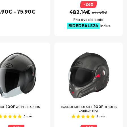
-26%
.90€ - 75.90€
482.14€
649.00€
Prix avec le code
RIDEDEALS26
inclus
QUE
ROOF
WISPER CARBON
CASQUE MODULABLE
ROOF
DESMO 3
CARBON MAT
3
avis
1
avis