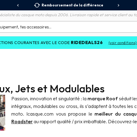
 Relais
Remboursement de la différence
3X
écialiste du casque moto depuis 2006. Livraison rapide et service client au to
RIDEDEALS26
NTES AVEC LE CODE
(voir conditions)
ux, Jets et Modulables
Passion, innovation et singularité : la
marque Roof
séduit le
intégraux, modulables ou cross, ils s’adaptent à toutes les
moto. Icasque.com vous propose le
meilleur du casq
Roadster
au rapport qualité / prix imbattable. Découvrez-le