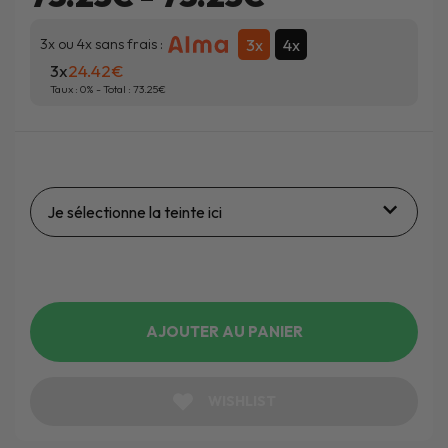
3x
4x
3x ou 4x sans frais :
3x
24.42
Taux :
0
% - Total :
73.25
Je sélectionne la teinte ici
AJOUTER AU PANIER
WISHLIST