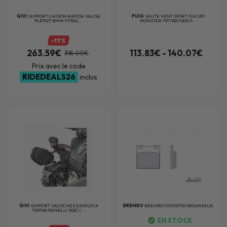
GIVI
SUPPORT LIAISON RAPIDE VALISE
PUIG
SAUTE VENT SPORT DUCATI
PLR5127 BMW F750G...
MONSTER 797/821/1200 (1...
-17%
263.59€
113.83€ - 140.07€
318.00€
Prix avec le code
RIDEDEALS26
inclus
GIVI
SUPPORT SACOCHES EASYLOCK
BREMBO
BREMBO 07HO0712 ORGANIQUE
TE8706 BENELLI 502C (...
EN STOCK