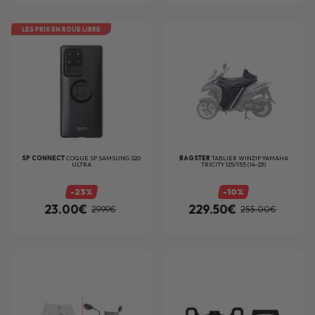
LES PRIX EN ROUE LIBRE
SP CONNECT
COQUE SP SAMSUNG S20
BAGSTER
TABLIER WINZIP YAMAHA
ULTRA
TRICITY 125/155 (14-23)
-23%
-10%
23.00€
229.50€
29.99€
255.00€