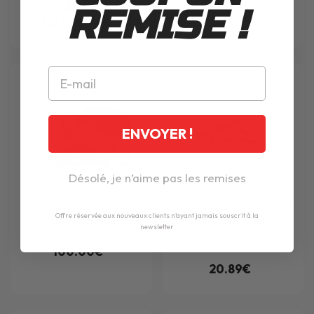
107.92€
-10%
REMISE !
121.67€
135.36€
ENVOYER !
Désolé, je n’aime pas les remises
SW-MOTECH
SUPPORT SLC DROIT
GILLES TOOLING
PROTECTION LEVIER
DUCATI SCRAMBLER 1100 (18-20)
D'EMBRAYAGE GT KAWASAKI/SUZUK...
Offre réservée aux nouveaux clients n'ayant jamais souscrit à la
EN STOCK
newsletter
100.00€
20.89€