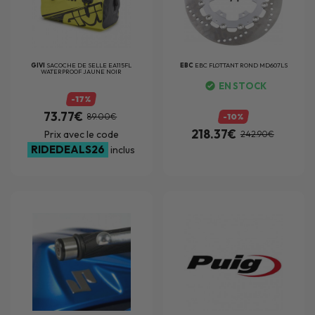
GIVI
SACOCHE DE SELLE EA115FL
EBC
EBC FLOTTANT ROND MD607LS
WATERPROOF JAUNE NOIR
EN STOCK
-17%
73.77€
89.00€
-10%
218.37€
Prix avec le code
242.90€
RIDEDEALS26
inclus