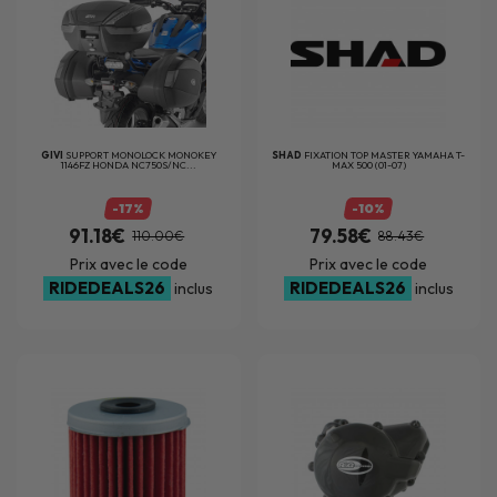
GIVI
SUPPORT MONOLOCK MONOKEY
SHAD
FIXATION TOP MASTER YAMAHA T-
1146FZ HONDA NC750S/NC...
MAX 500 (01-07)
-17%
-10%
91.18€
79.58€
110.00€
88.43€
Prix avec le code
Prix avec le code
RIDEDEALS26
RIDEDEALS26
inclus
inclus