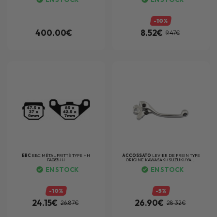
-10%
400.00€
8.52€
9.47€
EBC
EBC MÉTAL FRITTÉ TYPE HH
ACCOSSATO
LEVIER DE FREIN TYPE
FA083HH
ORIGINE KAWASAKI/SUZUKI/YA...
EN STOCK
EN STOCK
-10%
-5%
24.15€
26.90€
26.87€
28.32€