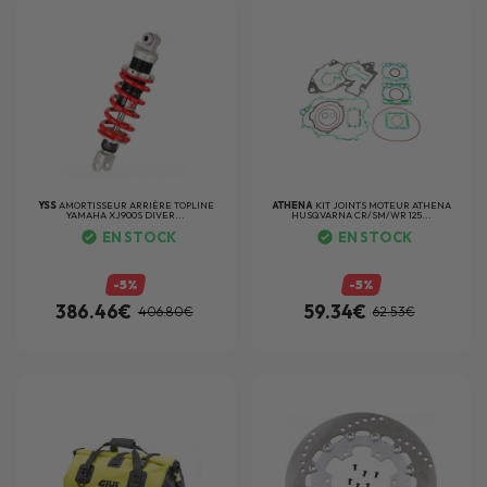
YSS
AMORTISSEUR ARRIÈRE TOPLINE
ATHENA
KIT JOINTS MOTEUR ATHENA
YAMAHA XJ900S DIVER...
HUSQVARNA CR/SM/WR 125...
EN STOCK
EN STOCK
-5%
-5%
386.46€
59.34€
406.80€
62.53€