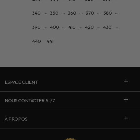
...
...
...
...
...
340
350
360
370
380
...
...
...
...
...
390
400
410
420
430
440
441
ESPACE CLIENT
NOUS CONTACTER 5J/7
À PROPOS