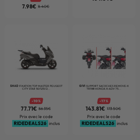
7.98€
8.40€
SHAD
FIXATION TOP MASTER PEUGEOT
GIVI
SUPPORT SACOCHES REMOVE-X
CITY STAR 50/125I/2...
TR1188 HONDA X-ADV 75...
-10%
-17%
77.71€
143.81€
86.35€
173.50€
Prix avec le code
Prix avec le code
RIDEDEALS26
RIDEDEALS26
inclus
inclus