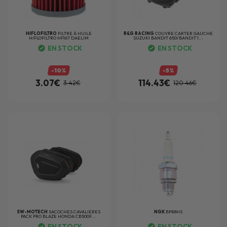
HIFLOFILTRO
FILTRE À HUILE
R&G RACING
COUVRE CARTER GAUCHE
HIFLOFILTRO HF167 DAELIM
SUZUKI BANDIT 650/BANDIT 1...
EN STOCK
EN STOCK
-10%
-5%
3.07€
114.43€
3.42€
120.46€
SW-MOTECH
SACOCHES CAVALIERES
NGK
BPR8HS
PACK PRO BLAZE HONDA CB500F...
EN STOCK
EN STOCK