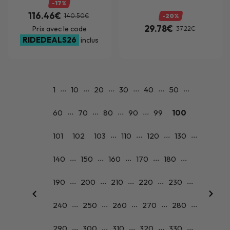
-17%
116.46€
140.50€
-20%
29.78€
Prix avec le code
37.22€
RIDEDEALS26
inclus
...
...
...
...
...
...
1
10
20
30
40
50
...
...
...
...
60
70
80
90
99
100
...
...
...
...
101
102
103
110
120
130
...
...
...
...
...
140
150
160
170
180
...
...
...
...
...
190
200
210
220
230
...
...
...
...
...
240
250
260
270
280
...
...
...
...
...
290
300
310
320
330