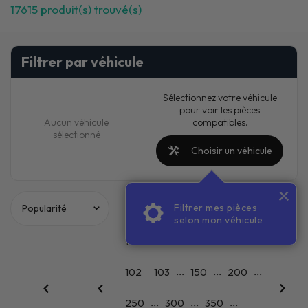
17615
produit(s) trouvé(s)
Filtrer par véhicule
Sélectionnez votre véhicule
pour voir les pièces
compatibles.
Aucun véhicule
sélectionné
Choisir un véhicule
Filtrer mes pièces
PACKS
selon mon véhicule
...
...
1
50
99
100
101
...
...
...
102
103
150
200
...
...
...
250
300
350