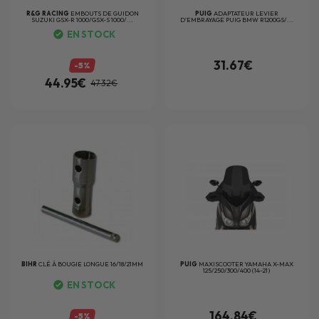
R&G RACING
EMBOUTS DE GUIDON
PUIG
ADAPTATEUR LEVIER
SUZUKI GSX-R 1000/GSX-S 1000/...
D'EMBRAYAGE PUIG BMW R1200GS/...
EN STOCK
31.67€
-5%
44.95€
47.32€
BIHR
CLÉ À BOUGIE LONGUE 16/18/21MM
PUIG
MAXISCOOTER YAMAHA X-MAX
125/250/300/400 (14-21)
EN STOCK
164.84€
-5%