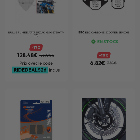
BULLE FUMÉE A3113 SUZUKI GSX-S750 (17-
EBC
EBC CARBONE SCOOTER SFAC083
20)
EN STOCK
-17%
128.48€
155.00€
-10%
6.82€
Prix avec le code
7.58€
RIDEDEALS26
inclus