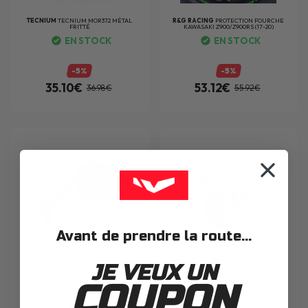
TECNIUM
TECNIUM MOR372 MÉTAL
R&G RACING
PROTECTION FOURCHE
FRITTÉ
KAWASAKI Z900/Z900RS (17-20)
EN STOCK
EN STOCK
-5%
-5%
35.10€
53.12€
36.98€
55.92€
Avant de prendre la route...
BIHR
UPSCALE NOIR
PUIG
SAUTE VENT SPORT BMW R1200R
JE VEUX UN
(15-18)
EN STOCK
COUPON