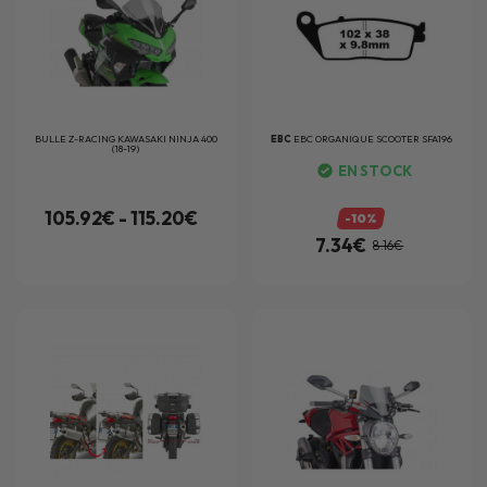
BULLE Z-RACING KAWASAKI NINJA 400
EBC
EBC ORGANIQUE SCOOTER SFA196
(18-19)
EN STOCK
105.92€ - 115.20€
-10%
7.34€
8.16€