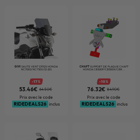
GIVI
SAUTE VENT D1112S HONDA
CHAFT
SUPPORT DE PLAQUE CHAFT
NC700S/NC750S (12-20)
HONDA CB500F/CB500X/CBR...
-17%
-10%
53.46€
76.32€
64.50€
84.90€
Prix avec le code
Prix avec le code
RIDEDEALS26
RIDEDEALS26
inclus
inclus