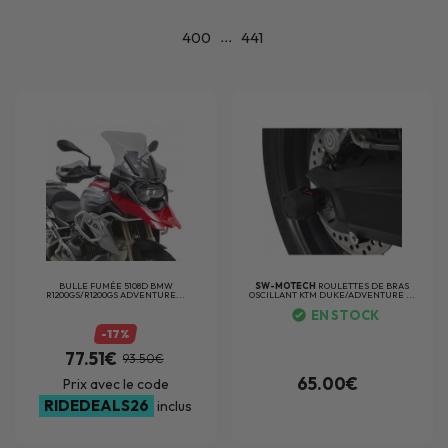
...
400
441
BULLE FUMÉE 5108D BMW
SW-MOTECH
ROULETTES DE BRAS
R1200GS/R1200GS ADVENTURE...
OSCILLANT KTM DUKE/ADVENTURE ...
EN STOCK
-17%
77.51€
93.50€
65.00€
Prix avec le code
RIDEDEALS26
inclus