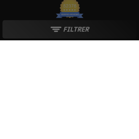
FILTRER
France
Le blog Live Love Ride
Moyens de paiement :
Tout au long de l'année :
Soldes
-
French Days
-
Black Friday
-
Boutique de Noël
© 2006-2026 - INTERNET CREATIVE COMPANY SARL - TVA : FR 015 215