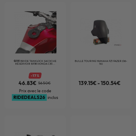
GIVI
BRIDE TANKLOCK SACOCHE
BULLE TOURING YAMAHA FZ1 FAZER (06-
RÉSERVOIR BF38 HONDA CB1...
16)
-17%
46.83€
139.15€ - 150.54€
56.50€
Prix avec le code
RIDEDEALS26
inclus