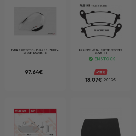
PUIG
PROTECTION PHARE SUZUKI V-
EBC
EBC MÉTAL FRITTÉ SCOOTER
STROM 1000 (15-16)
SFA281HH
EN STOCK
97.64€
-10%
18.07€
20.10€