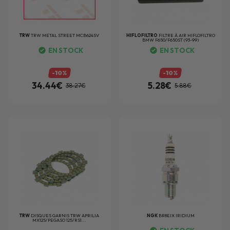
TRW
TRW METAL STREET MCB624SV
HIFLOFILTRO
FILTRE À AIR HIFLOFILTRO
BMW F650/F650ST (93-99)
EN STOCK
EN STOCK
-10%
-10%
34.44€
5.28€
38.27€
5.88€
TRW
DISQUES GARNIS TRW APRILIA
NGK
BR8EIX IRIDIUM
MX125/PEGASO 125/RS1...