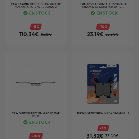
R&G RACING
GRILLE DE RADIATEUR
POLISPORT
FRONTALE PS YAMAHA
INOX YAMAHA TENERE 700 (20-21)
YZ125/YZ250/YZ250F/YZ450F (0...
EN STOCK
EN STOCK
-5%
-10%
110.34€
23.19€
116.15€
25.80€
TRW
GUIDON TRW 22MM ROADSTAR
TECNIUM
TECNIUM MA114 ORGANIQUE
WIDE
EN STOCK
-5%
31.32€
-10%
33.00€