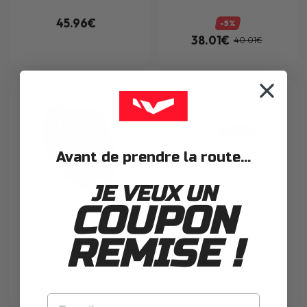
45.96€
-5%
38.01€
40.01€
Avant de prendre la route...
JE VEUX UN
COUPON
WRS
PARE-BRISE SPORT BMW F900XR
LIGHTECH
LED PLASTIQUE ABS PETITS
(20-21)
EN STOCK
REMISE !
-5%
83.22€
87.60€
53.52€