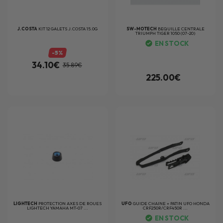
J.COSTA
KIT 12 GALETS J.COSTA 15.0G
SW-MOTECH
BEQUILLE CENTRALE
TRIUMPH TIGER 1050 (07-20)
EN STOCK
-5%
34.10€
35.89€
225.00€
LIGHTECH
PROTECTION AXES DE ROUES
UFO
GUIDE CHAINE + PATIN UFO HONDA
LIGHTECH YAMAHA MT-07 ...
CRF250R/CRF450R ...
EN STOCK