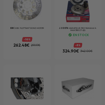
EBC
EBC FLOTTANT ROND MD1139
J.COSTA
VARIATEUR PRO YAMAHA X-
MAX 300 (17-22)
EN STOCK
-10%
262.48€
291.97€
-5%
324.90€
342.00€