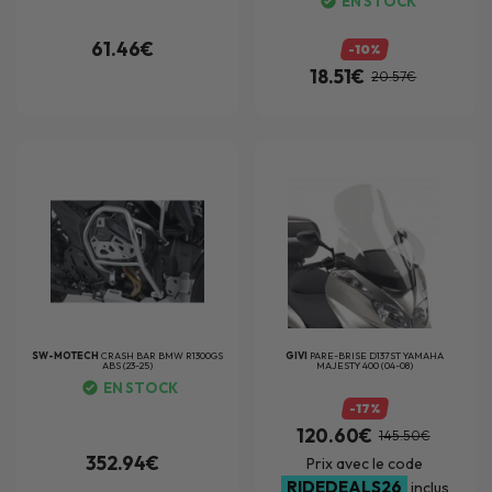
EN STOCK
61.46€
-10%
18.51€
20.57€
SW-MOTECH
CRASH BAR BMW R1300GS
GIVI
PARE-BRISE D137ST YAMAHA
ABS (23-25)
MAJESTY 400 (04-08)
EN STOCK
-17%
120.60€
145.50€
352.94€
Prix avec le code
RIDEDEALS26
inclus