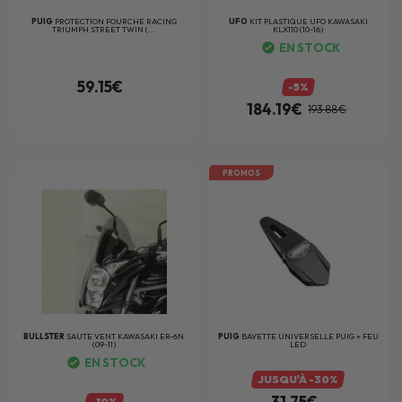
PUIG
PROTECTION FOURCHE RACING
UFO
KIT PLASTIQUE UFO KAWASAKI
TRIUMPH STREET TWIN (...
KLX110 (10-16)
EN STOCK
59.15€
-5%
184.19€
193.88€
PROMOS
BULLSTER
SAUTE VENT KAWASAKI ER-6N
PUIG
BAVETTE UNIVERSELLE PUIG + FEU
(09-11)
LED
EN STOCK
JUSQU'À -30%
31.75€
-10%