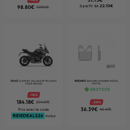
à partir de
22.10€
98.80€
109.90€
SHAD
SUPPORT VALISES 3P TRIUMPH
BREMBO
BREMBO 07YA38SP MÉTAL
TIGER 660 (22)
FRITTÉ
EN STOCK
-10%
184.18€
204.67€
-20%
36.39€
Prix avec le code
45.49€
RIDEDEALS26
inclus