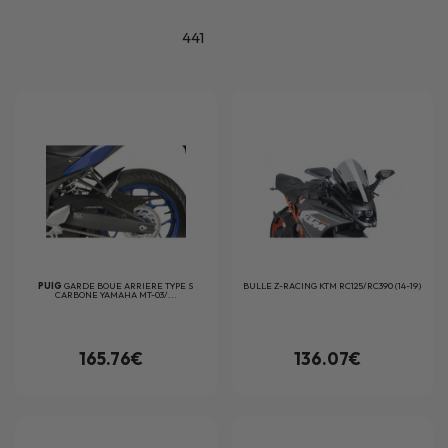
441
PUIG
GARDE BOUE ARRIERE TYPE S
BULLE Z-RACING KTM RC125/RC390 (14-19)
CARBONE YAMAHA MT-03/...
165.76€
136.07€