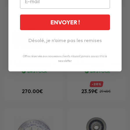
ENVOYER !
Désolé, je n’aime pas les remises
Offre réservée aux nouveaux clients n'ayant jamais souscrit à la
newsletter
SW-MOTECH
SUPPORTS LATÉRAUX EVO
BREMBO
BREMBO 07085CC CARBONE
BMW R1100GS/R1150GS (94-05)
CÉRAMIQUE
EN STOCK
EN STOCK
-20%
270.00€
23.59€
29.48€