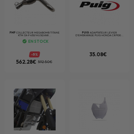
FMF
COLLECTEUR MEGABOMB TITANE
PUIG
ADAPTATEUR LEVIER
KTM SX-F 450/HUSQVAR...
D'EMBRAYAGE PUIG HONDA CRF100...
EN STOCK
35.08€
-5%
562.28€
592.50€