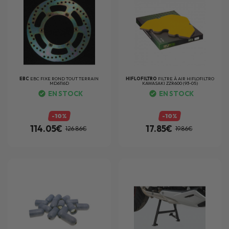
EBC
EBC FIXE ROND TOUT TERRAIN
HIFLOFILTRO
FILTRE À AIR HIFLOFILTRO
MD6116D
KAWASAKI ZZR600 (93-05)
EN STOCK
EN STOCK
-10%
-10%
114.05€
17.85€
126.86€
19.86€