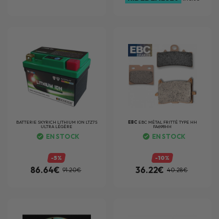
BATTERIE
SKYRICH LITHIUM ION LTZ7S
EBC
EBC MÉTAL FRITTÉ TYPE HH
ULTRA LÉGÈRE
FA698HH
EN STOCK
EN STOCK
-5%
-10%
86.64€
36.22€
91.20€
40.28€