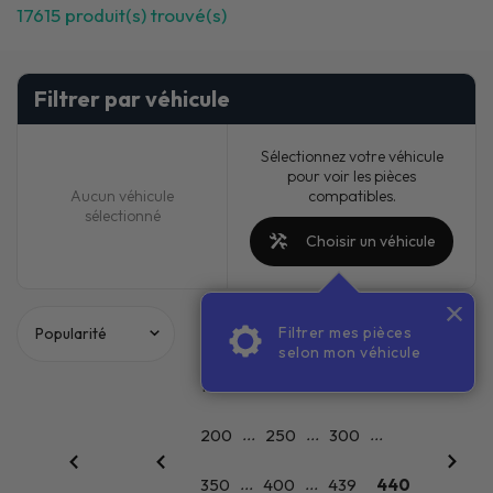
17615
produit(s) trouvé(s)
Filtrer par véhicule
Sélectionnez votre véhicule
pour voir les pièces
compatibles.
Aucun véhicule
sélectionné
Choisir un véhicule
Filtrer mes pièces
PACKS
selon mon véhicule
...
...
...
...
1
50
100
150
...
...
...
200
250
300
...
...
350
400
439
440