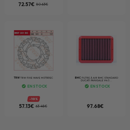
72.57€
80.63€
TRW
TRW FIXE WAVE MST301EC
BMC
FILTRE À AIR BMC STANDARD
DUCATI PANIGALE V4 (1...
EN STOCK
EN STOCK
-10%
57.13€
97.68€
63.48€