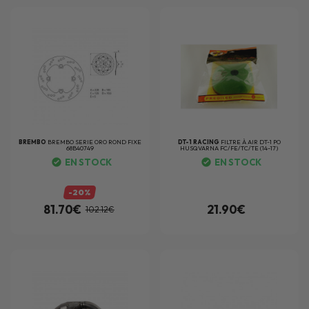
BREMBO
BREMBO SERIE ORO ROND FIXE
DT-1 RACING
FILTRE À AIR DT-1 PO
68B40749
HUSQVARNA FC/FE/TC/TE (14-17)
EN STOCK
EN STOCK
-20%
81.70€
21.90€
102.12€