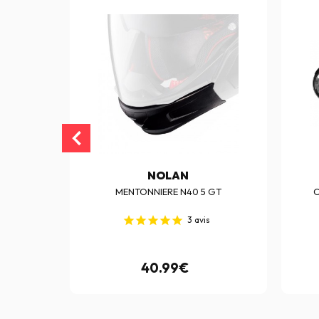
NOLAN
40 - N40 5
MENTONNIERE N40 5 GT
C
3
avis
40.99€