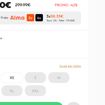
00€
299.99€
PROMO -42%
3x
58.33
3x
4x
frais :
Taux :
0
% - Total :
175.00
r :
:
Guide des tailles
XS
S
M
XL
XXL