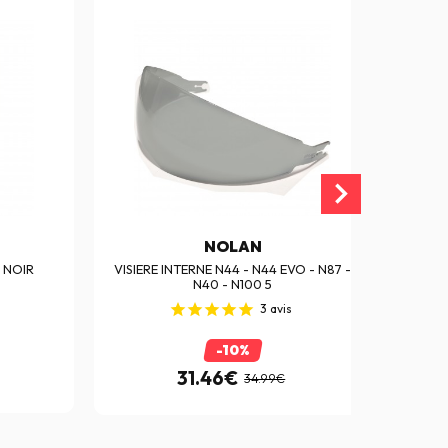
NOLAN
 NOIR
VISIERE INTERNE N44 - N44 EVO - N87 -
VISIE
N40 - N100 5
3
avis
-10%
31.46€
34.99€