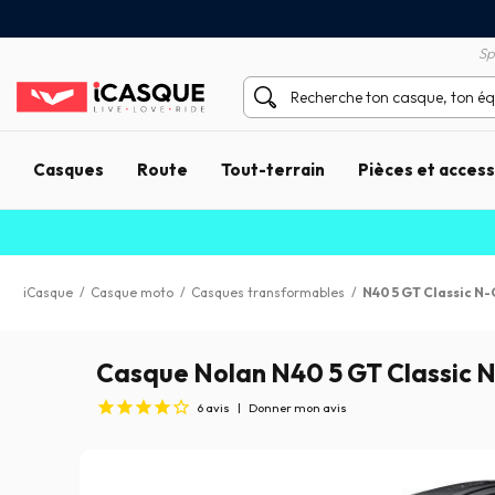
Satisfait ou remboursé 60 
X sans frais par Carte Bancaire
Sp
Casques
Route
Tout-terrain
Pièces et acces
iCasque
/
Casque moto
/
Casques transformables
/
N40 5 GT Classic N-
Casque Nolan N40 5 GT Classic N
6
avis
|
Donner mon avis