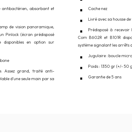
té antibactérien, absorbant et
Cache nez
Livré avec sa housse de
hamp de vision panoramique,
Prédisposé à recevoir
 un Pinlock (écran prédisposé
Com B602R et B101R disponi
 disponibles en option sur
système signalant les arrêts 
Jugulaire : boucle micr
arbone
Poids : 1350 gr (+/- 50 
. Assez grand, traité anti-
Garantie de 5 ans
lable d'une seule main par sa