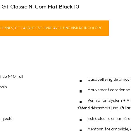
GT Classic N-Com Flat Black 10
NNES, CE CASQUE EST LIVRÉ AVEC UNE VISIÈRE INCOLORE.
 du N40 Full
Casquette rigide amovi
bain
Mouvement coordonné de
Ventilation System + Ai
s'étend désormais jusqu'à l'a
injecté
Extracteur d'air arrière 
Mentonnière amovible, a