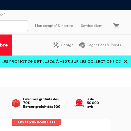
emboursement de la différence
3X4X sans frais par Carte 
p !
Mon compte
/ S'inscrire
Service client
ibre
Garage
Gagnez des V-Points
IONS ET JUSQU'À
-25%
SUR LES COLLECTIONS COURANTES AVEC L
Livraison gratuite dès
+ de
70€
50 000
Retour gratuit dès 90€
avis
LES PRIX EN ROUE LIBRE