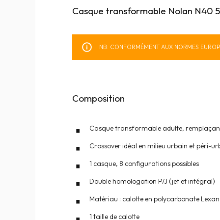
Casque transformable Nolan N40 5 
NB: CONFORMÉMENT AUX NORMES EUROPÉE
Composition
Casque transformable adulte, remplaçant
Crossover idéal en milieu urbain et péri-ur
1 casque, 8 configurations possibles
Double homologation P/J (jet et intégral)
Matériau : calotte en polycarbonate Lexan 
1 taille de calotte