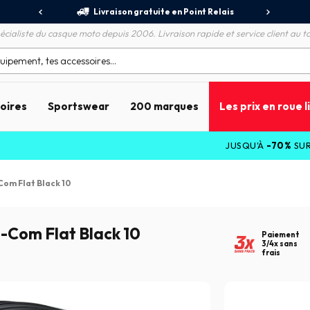
jours
Livraison gratuite en Point Relais
R
écialiste du casque moto depuis 2006. Livraison rapide et service client au to
soires
Sportswear
200 marques
Les prix en roue l
JUSQU'À
-70%
SUR LES PROMOT
Com Flat Black 10
-Com Flat Black 10
Paiement
3/4x sans
frais