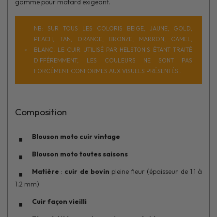
gamme pour motard exigeant.
NB: SUR TOUS LES COLORIS BEIGE, JAUNE, GOLD,
PEACH, TAN, ORANGE, BRONZE, MARRON, CAMEL,
BLANC, LE CUIR UTILISÉ PAR HELSTON'S ÉTANT TRAITÉ
DIFFÉREMMENT, LES COULEURS NE SONT PAS
FORCÉMENT CONFORMES AUX VISUELS PRÉSENTÉS..
Composition
Blouson moto cuir vintage
Blouson moto toutes saisons
Matière
:
cuir de bovin
pleine fleur (épaisseur de 1.1 à
1.2 mm)
Cuir façon vieilli