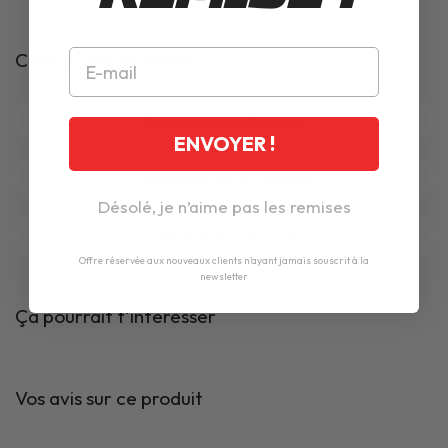
Catégories similaires
Blousons moto Helstons
ENVOYER !
Chaussures Moto Helstons
Désolé, je n’aime pas les remises
Gants moto Helstons
Offre réservée aux nouveaux clients n'ayant jamais souscrit à la
newsletter
Ça pourrait t'intéresser
Vos avis sur ce produit