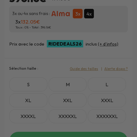
3x
4x
3x ou 4x sans frais :
3x
132.05
Taux :
0
% - Total :
396.16
RIDEDEALS26
Prix avec le code
inclus
(+ d'infos)
Sélection taille :
Guide des tailles
Alerte dispo ?
S
M
L
XL
XXL
XXXL
XXXXL
XXXXXL
XXXXXXL