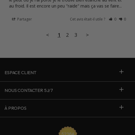
au froid. Il est encore un peu "raide" mais ça vas se faire...
Partager
Cet avis était-il utile ?
0
0
<
1
2
3
>
ESPACE CLIENT
NOUS CONTACTER 5J/7
À PROPOS