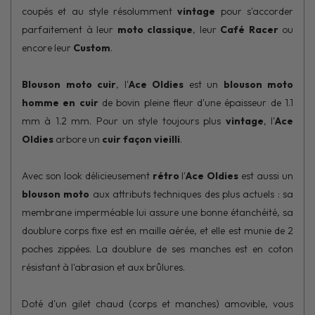
coupés et au style résolumment
vintage
pour s'accorder
parfaitement à leur
moto classique
, leur
Café Racer
ou
encore leur
Custom
.
Blouson moto cuir
, l'
Ace Oldies
est un
blouson moto
homme en cuir
de bovin pleine fleur d'une épaisseur de 1.1
mm à 1.2 mm. Pour un style toujours plus
vintage
, l'
Ace
Oldies
arbore un
cuir façon vieilli
.
Avec son look délicieusement
rétro
l'
Ace Oldies
est aussi un
blouson moto
aux attributs techniques des plus actuels : sa
membrane imperméable lui assure une bonne étanchéité, sa
doublure corps fixe est en maille aérée, et elle est munie de 2
poches zippées. La doublure de ses manches est en coton
résistant à l'abrasion et aux brûlures.
Doté d'un gilet chaud (corps et manches) amovible, vous