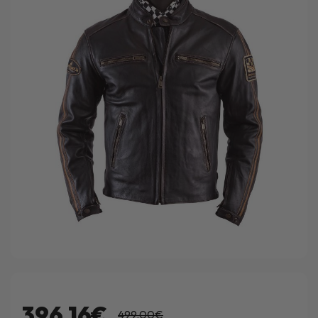
396.16€
499.00€