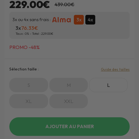
229.00€
439.00€
3x
4x
3x ou 4x sans frais :
3x
76.33
Taux :
0
% - Total :
229.00
PROMO -48%
Sélection taille :
Guide des tailles
S
M
L
XL
XXL
AJOUTER AU PANIER