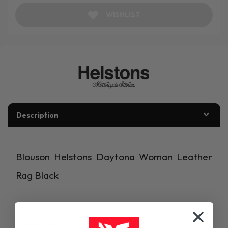
WISHLIST
Description
Blouson Helstons Daytona Woman Leather
Rag Black
Composition