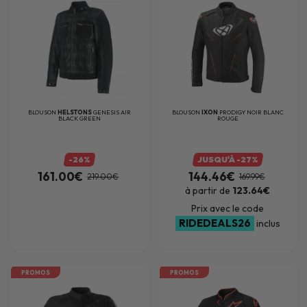
BLOUSON
HELSTONS
GENESIS AIR
BLOUSON
IXON
PRODIGY NOIR BLANC
BLACK GREEN
ROUGE
-26%
JUSQU'À -27%
161.00€
144.46€
219.00€
169.99€
à partir de
123.64€
Prix avec le code
RIDEDEALS26
inclus
PROMOS
PROMOS