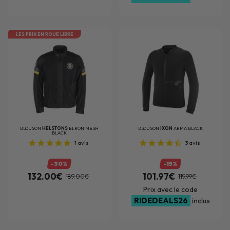
LES PRIX EN ROUE LIBRE
BLOUSON
HELSTONS
ELRON MESH
BLOUSON
IXON
ARMA BLACK
BLACK
1
avis
3
avis
-30%
-15%
132.00€
101.97€
189.00€
119.99€
Prix avec le code
RIDEDEALS26
inclus