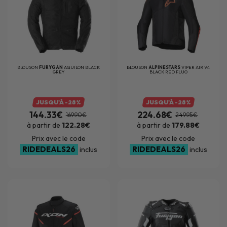
BLOUSON
FURYGAN
AQUILON BLACK
BLOUSON
ALPINESTARS
VIPER AIR V4
GREY
BLACK RED FLUO
JUSQU'À -28%
JUSQU'À -28%
144.33€
224.68€
169.90€
249.95€
à partir de
122.28€
à partir de
179.88€
Prix avec le code
Prix avec le code
RIDEDEALS26
RIDEDEALS26
inclus
inclus