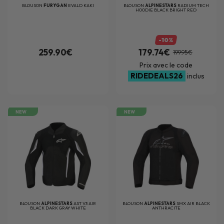
BLOUSON
FURYGAN
EVALD KAKI
BLOUSON
ALPINESTARS
RADIUM TECH
HOODIE BLACK BRIGHT RED
-10%
259.90€
179.74€
199.95€
Prix avec le code
RIDEDEALS26
inclus
NEW
NEW
BLOUSON
ALPINESTARS
AST V3 AIR
BLOUSON
ALPINESTARS
SMX AIR BLACK
BLACK DARK GRAY WHITE
ANTHRACITE