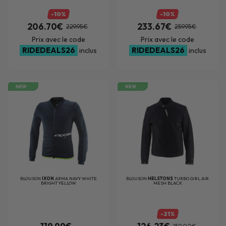
-10%
-10%
206.70€
233.67€
229.95€
259.95€
Prix avec le code
Prix avec le code
RIDEDEALS26
RIDEDEALS26
inclus
inclus
NEW
NEW
BLOUSON
IXON
ARMA NAVY WHITE
BLOUSON
HELSTONS
TURBO GIRL AIR
BRIGHT YELLOW
MESH BLACK
-21%