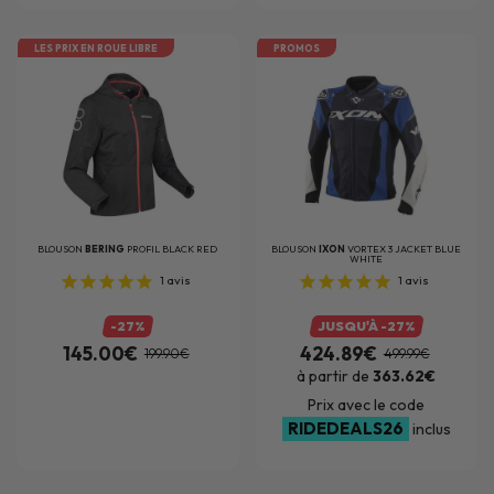
LES PRIX EN ROUE LIBRE
PROMOS
BLOUSON
BERING
PROFIL BLACK RED
BLOUSON
IXON
VORTEX 3 JACKET BLUE
WHITE
1
avis
1
avis
-27%
JUSQU'À -27%
145.00€
424.89€
199.90€
499.99€
à partir de
363.62€
Prix avec le code
RIDEDEALS26
inclus