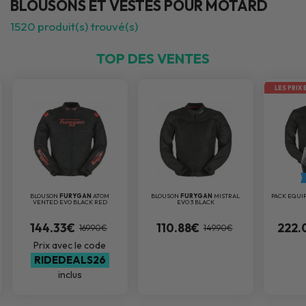
BLOUSONS ET VESTES POUR MOTARD
1520
produit(s) trouvé(s)
TOP DES VENTES
LES PRIX 
BLOUSON
FURYGAN
ATOM
BLOUSON
FURYGAN
MISTRAL
PACK EQUI
VENTED EVO BLACK RED
EVO 3 BLACK
144.33€
110.88€
222.
169.90€
149.90€
Prix avec le code
RIDEDEALS26
inclus