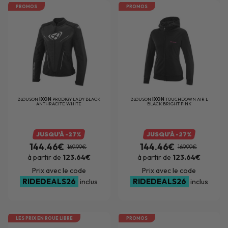
PROMOS
PROMOS
BLOUSON
IXON
PRODIGY LADY BLACK
BLOUSON
IXON
TOUCHDOWN AIR L
ANTHRACITE WHITE
BLACK BRIGHT PINK
JUSQU'À -27%
JUSQU'À -27%
144.46€
144.46€
169.99€
169.99€
à partir de
123.64€
à partir de
123.64€
Prix avec le code
Prix avec le code
RIDEDEALS26
RIDEDEALS26
inclus
inclus
LES PRIX EN ROUE LIBRE
PROMOS