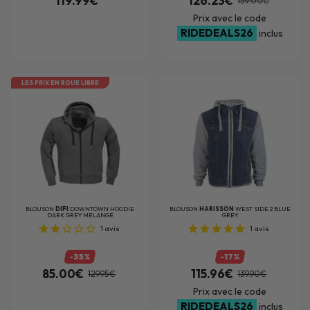
119.99€
126.23€
159.00€
Prix avec le code
RIDEDEALS26
inclus
LES PRIX EN ROUE LIBRE
BLOUSON
DIFI
DOWNTOWN HOODIE
BLOUSON
HARISSON
WEST SIDE 2 BLUE
DARK GREY MELANGE
GREY
1
avis
1
avis
-35%
-17%
85.00€
115.96€
129.95€
139.90€
Prix avec le code
RIDEDEALS26
inclus