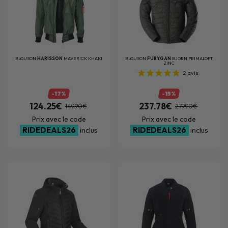
BLOUSON
HARISSON
MAVERICK KHAKI
BLOUSON
FURYGAN
BJORN PRIMALOFT
ZINC
2
avis
-17%
-15%
124.25€
237.78€
149.90€
279.90€
Prix avec le code
Prix avec le code
RIDEDEALS26
RIDEDEALS26
inclus
inclus