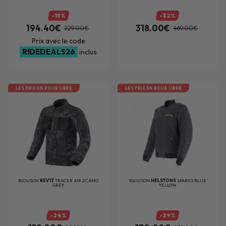
-15%
-32%
194.40€
318.00€
229.00€
469.00€
Prix avec le code
RIDEDEALS26
inclus
LES PRIX EN ROUE LIBRE
LES PRIX EN ROUE LIBRE
BLOUSON
REV'IT
TRACER AIR 2 CAMO
BLOUSON
HELSTONS
SPARKS BLUE
GREY
YELLOW
-24%
-29%