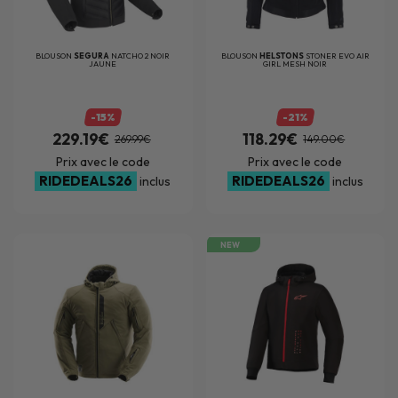
BLOUSON
SEGURA
NATCHO 2 NOIR
BLOUSON
HELSTONS
STONER EVO AIR
JAUNE
GIRL MESH NOIR
-15%
-21%
229.19€
118.29€
269.99€
149.00€
Prix avec le code
Prix avec le code
RIDEDEALS26
RIDEDEALS26
inclus
inclus
NEW