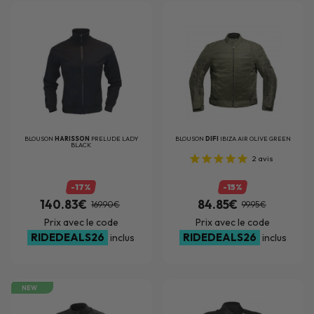
BLOUSON
HARISSON
PRELUDE LADY
BLOUSON
DIFI
IBIZA AIR OLIVE GREEN
BLACK
2
avis
-17%
-15%
140.83€
84.85€
169.90€
99.95€
Prix avec le code
Prix avec le code
RIDEDEALS26
RIDEDEALS26
inclus
inclus
NEW