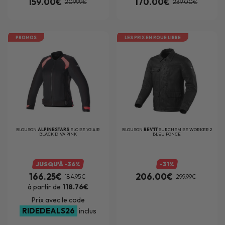
159.00€
170.00€
209.99€
239.00€
PROMOS
LES PRIX EN ROUE LIBRE
BLOUSON
ALPINESTARS
ELOISE V2 AIR
BLOUSON
REV'IT
SURCHEMISE WORKER 2
BLACK DIVA PINK
BLEU FONCE
JUSQU'À -36%
-31%
166.25€
206.00€
184.95€
299.99€
à partir de
118.76€
Prix avec le code
RIDEDEALS26
inclus