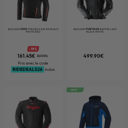
BLOUSON
IXON
STRIKER 2 AIR WP BLACK
BLOUSON
FURYGAN
RAPTOR LADY
WHITE RED
BLACK WHITE
-15%
161.45€
499.90€
189.99€
Prix avec le code
RIDEDEALS26
inclus
NEW