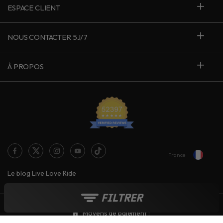
ESPACE CLIENT
NOUS CONTACTER 5J/7
À PROPOS
France
Le blog Live Love Ride
FILTRER
Moyens de paiement :