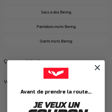
Sacs a dos Bering
Pantalons moto Bering
Gants moto Bering
Ça pourrait t'intéresser
Vos avis sur ce produit
Avant de prendre la route...
4,5
JE VEUX UN
Basé sur 22 avis