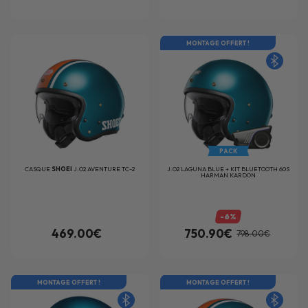
MONTAGE OFFERT !
PACK
CASQUE
SHOEI
J.O2 AVENTURE TC-2
J.O2 LAGUNA BLUE + KIT BLUETOOTH 60S
HARMAN KARDON
-6%
469.00€
750.90€
798.00€
MONTAGE OFFERT !
MONTAGE OFFERT !