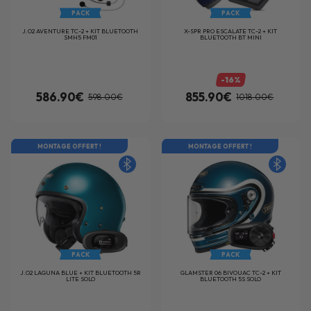
PACK
PACK
J.O2 AVENTURE TC-2 + KIT BLUETOOTH
X-SPR PRO ESCALATE TC-2 + KIT
SMH5 FM01
BLUETOOTH BT MINI
-16%
586.90€
855.90€
598.00€
1018.00€
MONTAGE OFFERT !
MONTAGE OFFERT !
PACK
PACK
J.O2 LAGUNA BLUE + KIT BLUETOOTH 5R
GLAMSTER 06 BIVOUAC TC-2 + KIT
LITE SOLO
BLUETOOTH 5S SOLO