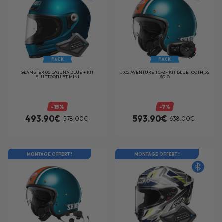
PACK
PACK
GLAMSTER 06 LAGUNA BLUE + KIT
J.O2 AVENTURE TC-2 + KIT BLUETOOTH 5S
BLUETOOTH BT MINI
SOLO
-15%
-7%
493.90€
593.90€
578.00€
638.00€
MONTAGE OFFERT !
MONTAGE OFFERT !