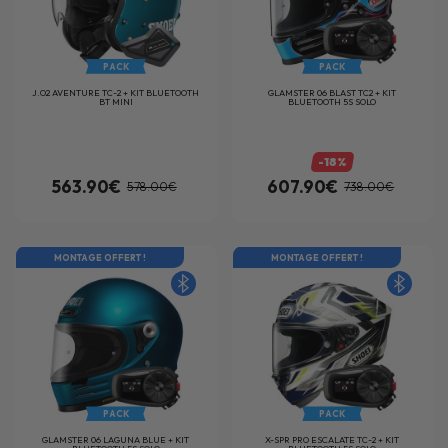
PACK
PACK
J.O2 AVENTURE TC-2 + KIT BLUETOOTH
GLAMSTER 06 BLAST TC2 + KIT
BT MINI
BLUETOOTH 5S SOLO
-18%
563.90€
607.90€
578.00€
738.00€
MONTAGE OFFERT !
MONTAGE OFFERT !
PACK
PACK
GLAMSTER 06 LAGUNA BLUE + KIT
X-SPR PRO ESCALATE TC-2 + KIT