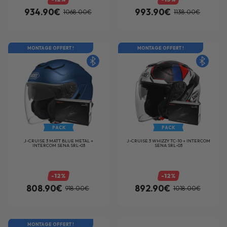
934.90€
993.90€
1068.00€
1138.00€
MONTAGE OFFERT !
MONTAGE OFFERT !
PACK
PACK
J-CRUISE 3 MATT BLUE METAL +
J-CRUISE 3 WHIZZY TC-10 + INTERCOM
INTERCOM SENA SRL-03
SENA SRL-03
-12%
-12%
808.90€
892.90€
918.00€
1018.00€
MONTAGE OFFERT !