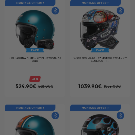
MONTAGE OFFERT !
MONTAGE OFFERT !
PACK
PACK
J.O2 LAGUNA BLUE + KIT BLUETOOTH 5S
X-SPR PRO MARQUEZ MOTEGI 5 TC-1 + KIT
SOLO
BLUETOOTH...
-8%
524.90€
1039.90€
568.00€
1058.00€
MONTAGE OFFERT !
MONTAGE OFFERT !