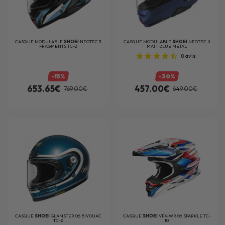
CASQUE MODULABLE
SHOEI
NEOTEC 3
CASQUE MODULABLE
SHOEI
NEOTEC II
FRAGMENTS TC-2
MATT BLUE METAL
8
avis
-15%
-30%
653.65€
457.00€
769.00€
649.00€
CASQUE
SHOEI
GLAMSTER 06 BIVOUAC
CASQUE
SHOEI
VFX-WR 06 SPARKLE TC-
TC-2
10