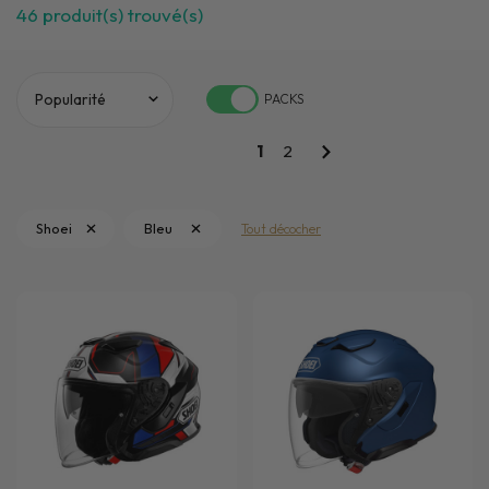
46
produit(s) trouvé(s)
PACKS
1
2
Shoei
Bleu
Tout décocher