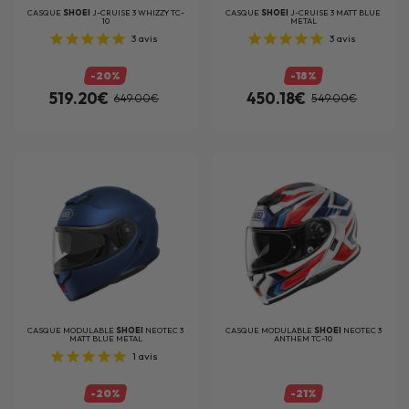
CASQUE
SHOEI
J-CRUISE 3 WHIZZY TC-
CASQUE
SHOEI
J-CRUISE 3 MATT BLUE
10
METAL
3
avis
3
avis
-20%
-18%
519.20€
450.18€
649.00€
549.00€
CASQUE MODULABLE
SHOEI
NEOTEC 3
CASQUE MODULABLE
SHOEI
NEOTEC 3
MATT BLUE METAL
ANTHEM TC-10
1
avis
-20%
-21%