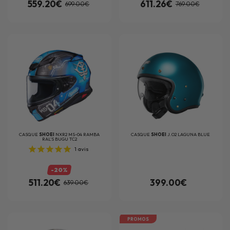
559.20€
611.26€
699.00€
769.00€
CASQUE
SHOEI
NXR2 MS-04 RAMBA
CASQUE
SHOEI
J.O2 LAGUNA BLUE
RAL'S BUGU TC2
1
avis
-20%
511.20€
399.00€
639.00€
PROMOS