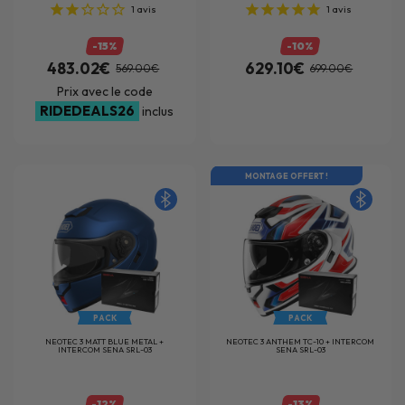
1
avis
1
avis
-15%
-10%
483.02€
629.10€
569.00€
699.00€
Prix avec le code
RIDEDEALS26
inclus
MONTAGE OFFERT !
PACK
PACK
NEOTEC 3 MATT BLUE METAL +
NEOTEC 3 ANTHEM TC-10 + INTERCOM
INTERCOM SENA SRL-03
SENA SRL-03
-12%
-13%