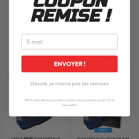
COUPON
REMISE !
CASQUE
SHOEI
GT-AIR 3 LILT TC-10
CASQUE
SHOEI
VFX-WR 06 JAMMER TC-
2
1
avis
-18%
JUSQU'À -27%
597.78€
628.80€
729.00€
699.00€
à partir de
506.83€
ENVOYER !
Désolé, je n’aime pas les remises
Offre réservée aux nouveaux clients n'ayant jamais souscrit à la
newsletter
PACK
CASQUE
SHOEI
GT-AIR 3 MATT BLUE
GT-AIR 3 MATT BLUE + INTERCOM SENA