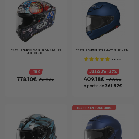
CASQUE
SHOEI
X-SPR PRO MARQUEZ
CASQUE
SHOEI
NXR2 MATT BLUE METAL
MOTEGI 5 TC-1
2
avis
-18%
JUSQU'À -27%
778.10€
409.18€
949.00€
499.00€
à partir de
361.82€
LES PRIX EN ROUE LIBRE