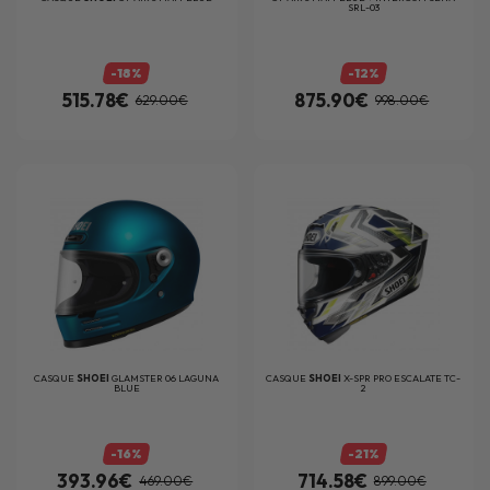
SRL-03
-18%
-12%
515.78€
875.90€
629.00€
998.00€
CASQUE
SHOEI
GLAMSTER 06 LAGUNA
CASQUE
SHOEI
X-SPR PRO ESCALATE TC-
BLUE
2
-16%
-21%
393.96€
714.58€
469.00€
899.00€