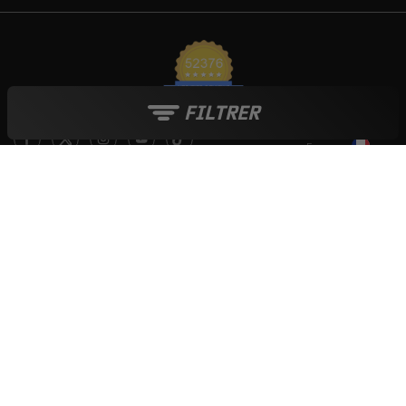
FILTRER
France
Le blog Live Love Ride
Moyens de paiement :
Tout au long de l'année :
Soldes
-
French Days
-
Black Friday
-
Boutique de Noël