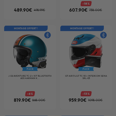
-18%
489.90€
607.90€
498.99€
738.00€
MONTAGE OFFERT !
MONTAGE OFFERT !
PACK
PACK
J.O2 AVENTURE TC-2 + KIT BLUETOOTH
GT-AIR 3 LILT TC-10 + INTERCOM SENA
60S HARMAN K...
SRL-03
-6%
-13%
819.90€
959.90€
868.00€
1098.00€