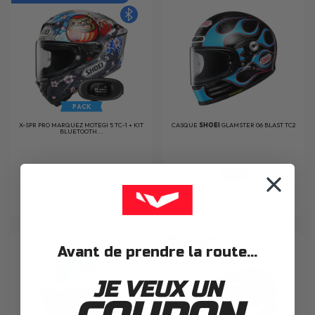
PACK
X-SPR PRO MARQUEZ MOTEGI 5 TC-1 + KIT
CASQUE
SHOEI
GLAMSTER 06 BLAST TC2
BLUETOOTH...
-12%
1034.90€
499.97€
1048.99€
569.00€
PROMOS
Avant de prendre la route...
JE VEUX UN