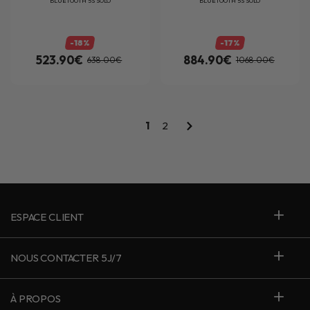
BLUETOOTH 5S SOLO
BLUETOOTH 5S SOLO
-18%
-17%
523.90€
884.90€
638.00€
1068.00€
1
2
ESPACE CLIENT
NOUS CONTACTER 5J/7
À PROPOS