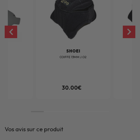
I
SHOEI
.O2
COIFFE 13MM J.O2
C
5€
30.00€
Vos avis sur ce produit