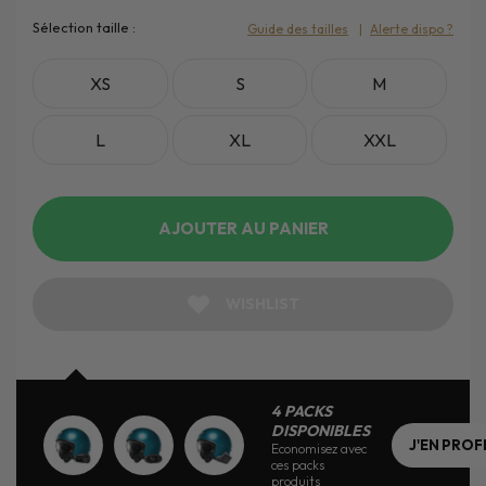
Sélection taille :
Guide des tailles
Alerte dispo ?
XS
S
M
L
XL
XXL
AJOUTER AU PANIER
WISHLIST
4 PACKS
DISPONIBLES
J'EN PROF
Economisez avec
ces packs
produits