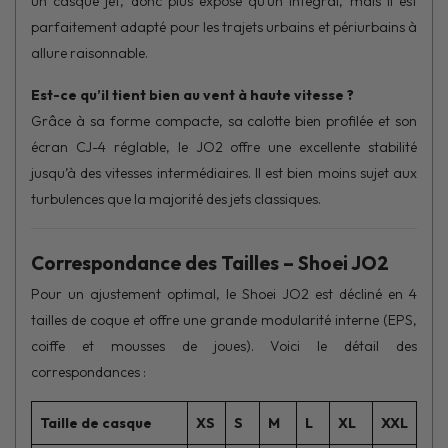
un casque jet, donc plus exposé qu’un intégral, mais il est
parfaitement adapté pour les trajets urbains et périurbains à
allure raisonnable.
Est-ce qu’il tient bien au vent à haute vitesse ?
Grâce à sa forme compacte, sa calotte bien profilée et son
écran CJ-4 réglable, le JO2 offre une excellente stabilité
jusqu’à des vitesses intermédiaires. Il est bien moins sujet aux
turbulences que la majorité des jets classiques.
Correspondance des Tailles – Shoei JO2
Pour un ajustement optimal, le Shoei JO2 est décliné en 4
tailles de coque et offre une grande modularité interne (EPS,
coiffe et mousses de joues). Voici le détail des
correspondances :
Taille de casque
XS
S
M
L
XL
XXL