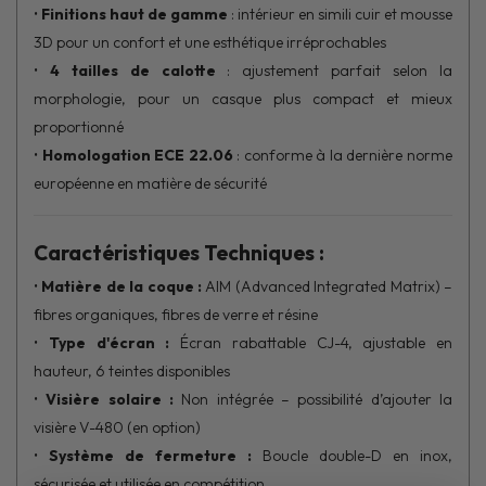
•
Finitions haut de gamme
: intérieur en simili cuir et mousse
3D pour un confort et une esthétique irréprochables
•
4 tailles de calotte
: ajustement parfait selon la
morphologie, pour un casque plus compact et mieux
proportionné
•
Homologation ECE 22.06
: conforme à la dernière norme
européenne en matière de sécurité
Caractéristiques Techniques :
•
Matière de la coque :
AIM (Advanced Integrated Matrix) –
fibres organiques, fibres de verre et résine
•
Type d'écran :
Écran rabattable CJ-4, ajustable en
hauteur, 6 teintes disponibles
•
Visière solaire :
Non intégrée – possibilité d’ajouter la
visière V-480 (en option)
•
Système de fermeture :
Boucle double-D en inox,
sécurisée et utilisée en compétition