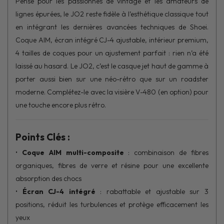
Pensé pour les passionnés de vintage et les amateurs de
lignes épurées, le JO2 reste fidèle à l’esthétique classique tout
en intégrant les dernières avancées techniques de Shoei.
Coque AIM, écran intégré CJ-4 ajustable, intérieur premium,
4 tailles de coques pour un ajustement parfait : rien n’a été
laissé au hasard. Le JO2, c’est le casque jet haut de gamme à
porter aussi bien sur une néo-rétro que sur un roadster
moderne. Complétez-le avec la visière V-480 (en option) pour
une touche encore plus rétro.
Points Clés :
•
Coque AIM multi-composite
: combinaison de fibres
organiques, fibres de verre et résine pour une excellente
absorption des chocs
•
Écran CJ-4 intégré
: rabattable et ajustable sur 3
positions, réduit les turbulences et protège efficacement les
yeux