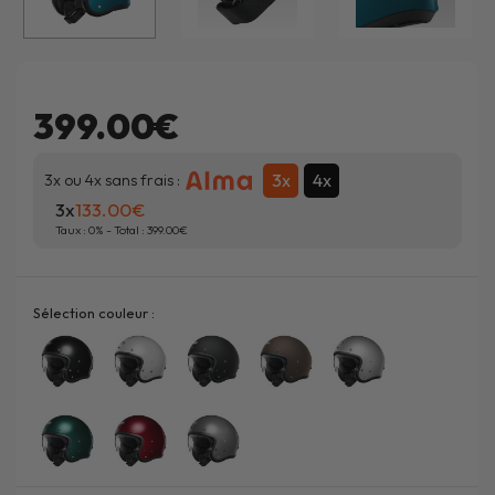
399.00€
3x
4x
3x ou 4x sans frais :
3x
133.00
Taux :
0
% - Total :
399.00
Sélection couleur :