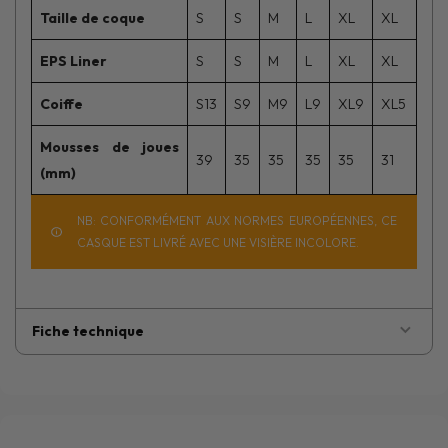
Taille de coque
S
S
M
L
XL
XL
EPS Liner
S
S
M
L
XL
XL
Coiffe
S13
S9
M9
L9
XL9
XL5
Mousses de joues
39
35
35
35
35
31
(mm)
NB: CONFORMÉMENT AUX NORMES EUROPÉENNES, CE
CASQUE EST LIVRÉ AVEC UNE VISIÈRE INCOLORE.
Fiche technique