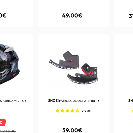
0€
49.00€
3
2 ORIGAMI 2 TC5
SHOEI
PAIRE DE JOUES X-SPIRIT 3
SH
5
avis
%
59.00€
599.00€