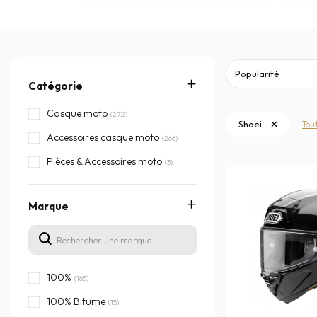
Catégorie
Casque moto
(272)
Shoei
Tou
Accessoires casque moto
(266)
Pièces & Accessoires moto
(3)
Marque
100%
(165)
100% Bitume
(15)