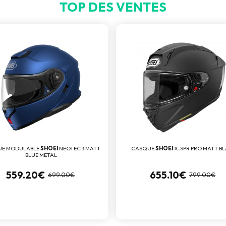
TOP DES VENTES
UE MODULABLE
SHOEI
NEOTEC 3 MATT
CASQUE
SHOEI
X-SPR PRO MATT B
BLUE METAL
559.20€
655.10€
699.00€
799.00€