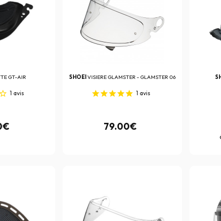
TE GT-AIR
SHOEI
VISIERE GLAMSTER - GLAMSTER 06
S
1
avis
1
avis
0€
79.00€