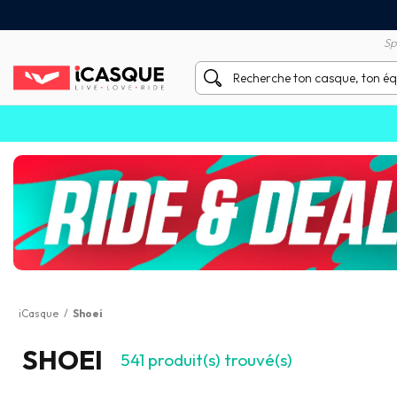
Satisfait ou remboursé 60 
X sans frais par Carte Bancaire
Sp
iCasque
/
Shoei
SHOEI
541
produit(s) trouvé(s)