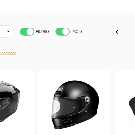
FILTRES
PACKS
t décocher