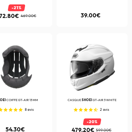
-21%
39.00€
72.80€
469.00€
OEI
COIFFE GT-AIR 13 MM
CASQUE
SHOEI
GT-AIR 3 WHITE
8
avis
2
avis
-20%
54.30€
479.20€
599.00€