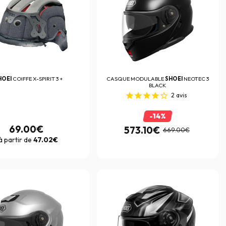
HOEI
COIFFE X-SPIRIT 3 +
CASQUE MODULABLE
SHOEI
NEOTEC 3
BLACK
2
avis
-14%
69.00€
573.10€
669.00€
à partir de
47.02€