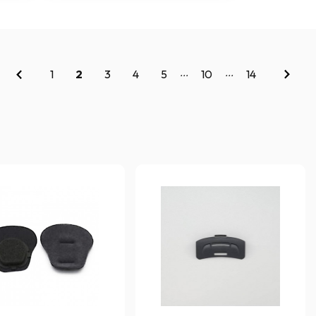
...
...
1
2
3
4
5
10
14