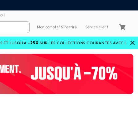
emboursement de la différence
3X4X sans frais par Carte 
p !
Mon compte
/ S'inscrire
Service client
RIDEDEALS
5%
SUR LES COLLECTIONS COURANTES AVEC LE CODE