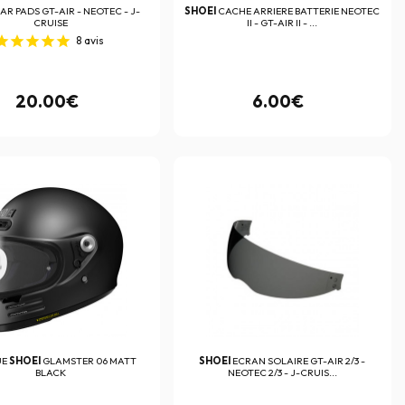
AR PADS GT-AIR - NEOTEC - J-
SHOEI
CACHE ARRIERE BATTERIE NEOTEC
CRUISE
II - GT-AIR II - ...
8
avis
20.00€
6.00€
UE
SHOEI
GLAMSTER 06 MATT
SHOEI
ECRAN SOLAIRE GT-AIR 2/3 -
BLACK
NEOTEC 2/3 - J-CRUIS...