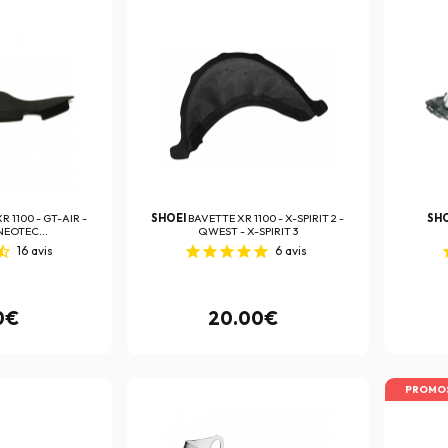
 1100 - GT-AIR -
SHOEI
BAVETTE XR 1100 - X-SPIRIT 2 -
SH
NEOTEC...
QWEST - X-SPIRIT 3
16
avis
6
avis
0€
20.00€
PROMO