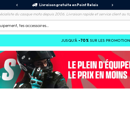
jours
Livraison gratuite en Point Relais
R
écialiste du casque moto depuis 2006. Livraison rapide et service client au to
JUSQU'À
-70%
SUR LES PROMOTIONS ET JUSQU'À
-2