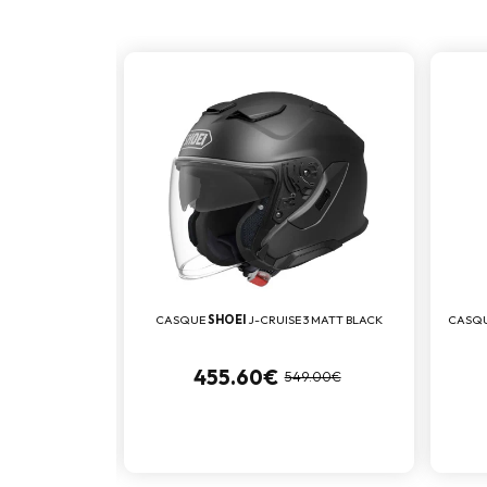
R 3 BLACK
CASQUE
SHOEI
J-CRUISE 3 MATT BLACK
CASQ
455.60€
.00€
549.00€