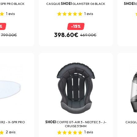
-SPR PRO BLACK
CASQUE
SHOEI
GLAMSTER 06 BLACK
SHOEI
E
1
avis
1
avis
%
-15%
398.60€
799.00€
469.00€
R2 - X-SPR PRO
SHOEI
COIFFE GT-AIR 3 - NEOTEC 3 - J-
CASQ
CRUISE 3 5MM
2
avis
1
avis