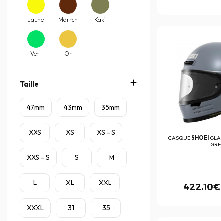
(1)
Bowtex
(22)
Jaune
Marron
Kaki
Brembo
(690)
BS Battery
(40)
Vert
Or
Bullster
(102)
C-Racer
Taille
(7)
Caberg
(5)
47mm
43mm
35mm
Cardo
(43)
XXS
XS
XS - S
Centauro
(1)
CASQUE
SHOEI
GLA
GRE
Chaft
(237)
XXS - S
S
M
Ctek
(1)
L
XL
XXL
Cycra
422.10€
(75)
D.I.D
(4)
XXXL
31
35
Dainese
(496)