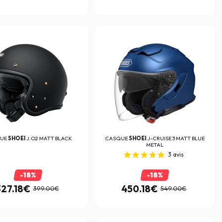
UE
SHOEI
J.O2 MATT BLACK
CASQUE
SHOEI
J-CRUISE 3 MATT BLUE
METAL
3
avis
-18%
-18%
327.18€
450.18€
399.00€
549.00€