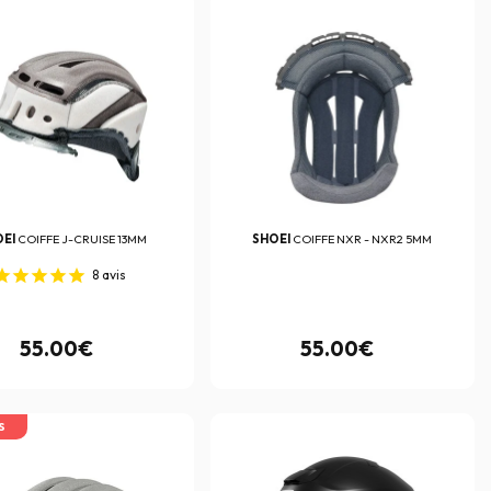
OEI
COIFFE J-CRUISE 13MM
SHOEI
COIFFE NXR - NXR2 5MM
8
avis
55.00€
55.00€
S