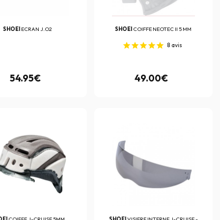
SHOEI
ECRAN J.O2
SHOEI
COIFFE NEOTEC II 5 MM
8
avis
54.95€
49.00€
OEI
COIFFE J-CRUISE 5MM
SHOEI
VISIERE INTERNE J-CRUISE -