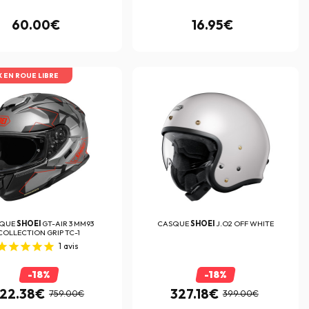
60.00€
16.95€
X EN ROUE LIBRE
SQUE
SHOEI
GT-AIR 3 MM93
CASQUE
SHOEI
J.O2 OFF WHITE
COLLECTION GRIP TC-1
1
avis
-18%
-18%
22.38€
327.18€
759.00€
399.00€