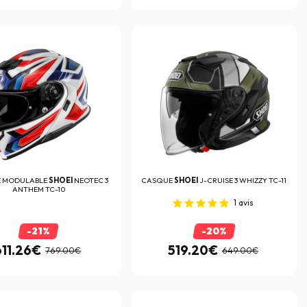
 MODULABLE
SHOEI
NEOTEC 3
CASQUE
SHOEI
J-CRUISE 3 WHIZZY TC-11
ANTHEM TC-10
1
avis
-21%
-20%
611.26€
519.20€
769.00€
649.00€