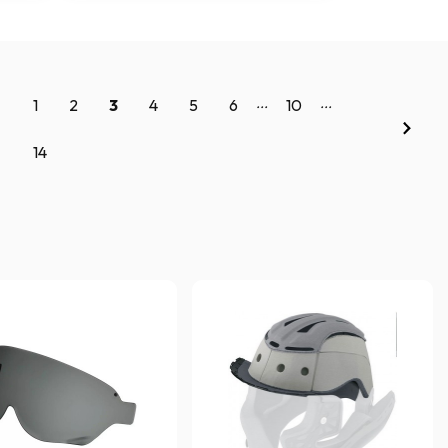
...
...
1
2
3
4
5
6
10
14