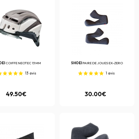
OEI
COIFFE NEOTEC 13 MM
SHOEI
PAIRE DE JOUES EX-ZERO
13
avis
1
avis
49.50€
30.00€