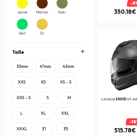
(1)
-5
Bowtex
350.18€
(22)
Jaune
Marron
Kaki
Brembo
(690)
BS Battery
(40)
Vert
Or
Bullster
(102)
C-Racer
Taille
(7)
Caberg
(5)
35mm
47mm
43mm
Cardo
(43)
XXS
XS
XS - S
Centauro
(1)
Chaft
(237)
XXS - S
S
M
CASQUE
SHOEI
GT-AI
Ctek
(1)
L
XL
XXL
Cycra
(75)
-18
D.I.D
(4)
XXXL
31
35
515.78€
Dainese
(496)