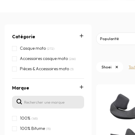
Catégorie
Casque moto
(272)
Accessoires casque moto
(266)
Shoei
Tou
Pièces & Accessoires moto
(3)
Marque
100%
(165)
100% Bitume
(15)