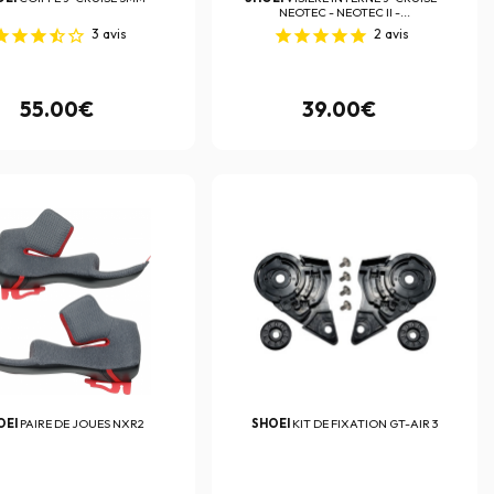
NEOTEC - NEOTEC II -...
3
avis
2
avis
55.00€
39.00€
OEI
PAIRE DE JOUES NXR2
SHOEI
KIT DE FIXATION GT-AIR 3