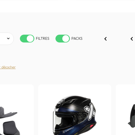
FILTRES
PACKS
t décocher