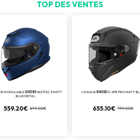
TOP DES VENTES
UE MODULABLE
SHOEI
NEOTEC 3 MATT
CASQUE
SHOEI
X-SPR PRO MATT B
BLUE METAL
559.20€
655.10€
699.00€
799.00€