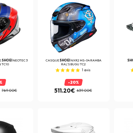
E
SHOEI
NEOTEC 3
CASQUE
SHOEI
NXR2 MS-04 RAMBA
SH
 TC10
RAL'S BUGU TC2
1
avis
%
-20%
511.20€
769.00€
639.00€