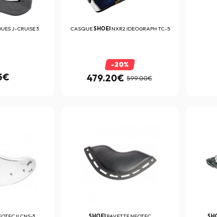
OUES J-CRUISE 3
CASQUE
SHOEI
NXR2 IDEOGRAPH TC-5
-20%
5€
479.20€
599.00€
OTEC II CNS-3
SHOEI
BAVETTE NEOTEC
SH