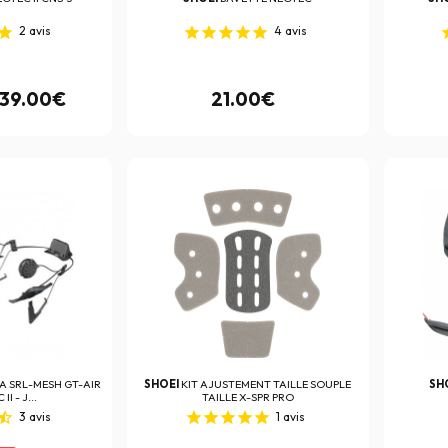
2
avis
4
avis
139.00€
21.00€
A SRL-MESH GT-AIR
SHOEI
KIT AJUSTEMENT TAILLE SOUPLE
SH
II - J...
TAILLE X-SPR PRO
3
avis
1
avis