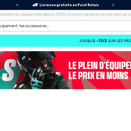
jours
Livraison gratuite en Point Relais
R
écialiste du casque moto depuis 2006. Livraison rapide et service client au to
JUSQU'À
-70%
SUR LES PROMOTIONS ET JU