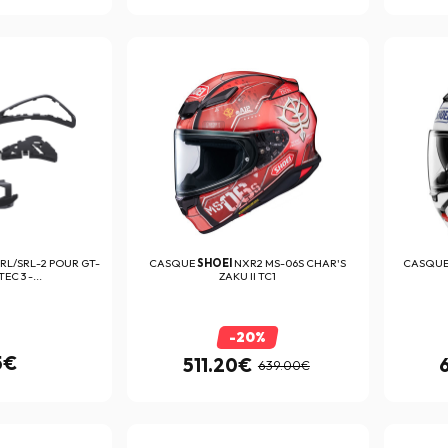
RL/SRL-2 POUR GT-
CASQUE
SHOEI
NXR2 MS-06S CHAR'S
CASQUE
EC 3 -...
ZAKU II TC1
-20%
5€
511.20€
639.00€