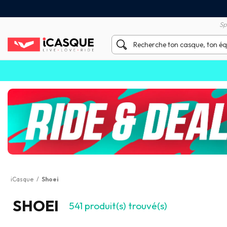
Satisfait ou remboursé 60 
X sans frais par Carte Bancaire
Sp
iCasque
/
Shoei
SHOEI
541
produit(s) trouvé(s)