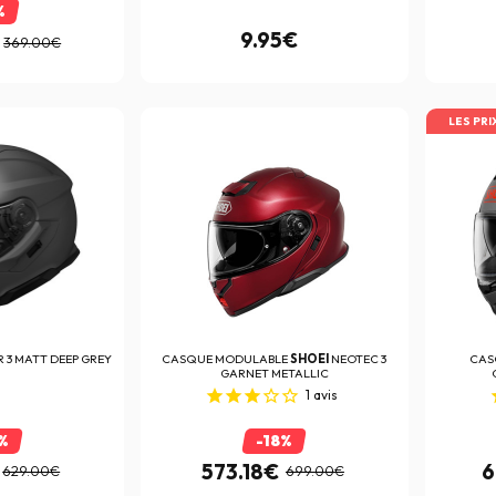
%
9.95€
369.00€
LES PRI
R 3 MATT DEEP GREY
CASQUE MODULABLE
SHOEI
NEOTEC 3
CA
GARNET METALLIC
1
avis
%
-18%
573.18€
6
629.00€
699.00€