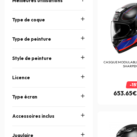
Meilleures utilisations
Facom
(9)
Factory Effex
(15)
Type de coque
Falco
(94)
Five
Type de peinture
(289)
FLY RACING
(1)
Style de peinture
FMF
(292)
CASQUE MODULABL
SHARPEN
FOX
(172)
Licence
FR Sécurité
(25)
-15
France Antivol
(12)
653.65€
Type écran
Furygan
(406)
Garmin
(1)
Accessoires inclus
GeoRide
(5)
Gilles Tooling
(109)
Jugulaire