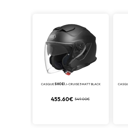
R 3 BLACK
CASQUE
SHOEI
J-CRUISE 3 MATT BLACK
CASQ
455.60€
.00€
549.00€