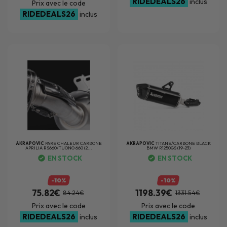
RIDEDEALS26
inclus
Prix avec le code
RIDEDEALS26
inclus
AKRAPOVIC
PARE CHALEUR CARBONE
AKRAPOVIC
TITANE/CARBONE BLACK
APRILIA RS660/TUONO 660 (2...
BMW R1250GS (19-23)
EN STOCK
EN STOCK
-10%
-10%
75.82€
1198.39€
84.24€
1331.54€
Prix avec le code
Prix avec le code
RIDEDEALS26
RIDEDEALS26
inclus
inclus