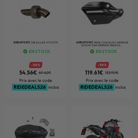
AKRAPOVIC
DB KILLER V-TUV175
AKRAPOVIC
PARE CHALEUR CARBONE
SUZUKI GSX-S1000GX (BEQUIL...
EN STOCK
EN STOCK
-10%
-10%
54.56€
119.61€
60.62€
132.90€
Prix avec le code
Prix avec le code
RIDEDEALS26
RIDEDEALS26
inclus
inclus