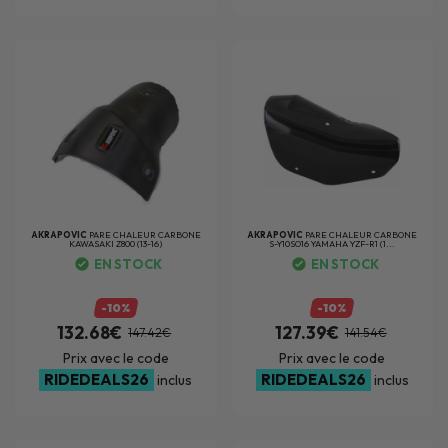
AKRAPOVIC
PARE CHALEUR CARBONE
AKRAPOVIC
PARE CHALEUR CARBONE
KAWASAKI Z800 (13-16)
S-Y10SO16 YAMAHA YZF-R1 (1...
EN STOCK
EN STOCK
-10%
-10%
132.68€
127.39€
147.42€
141.54€
Prix avec le code
Prix avec le code
RIDEDEALS26
RIDEDEALS26
inclus
inclus