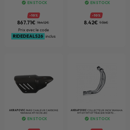
EN STOCK
EN STOCK
-10%
-10%
867.71€
8.42€
964.12€
9.36€
Prix avec le code
RIDEDEALS26
inclus
AKRAPOVIC
PARE CHALEUR CARBONE
AKRAPOVIC
COLLECTEUR INOX YAMAHA
YAMAHA MT-10 (16-20)
MT-07/MT-07 TRACER/XSR70...
EN STOCK
EN STOCK