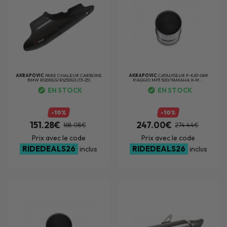
AKRAPOVIC
PARE CHALEUR CARBONE
AKRAPOVIC
CATALYSEUR P-KAT-069
BMW R1200GS/R1250GS (13-23)
PIAGGIO MP3 500/YAMAHA X-M...
EN STOCK
EN STOCK
-10%
-10%
151.28€
247.00€
168.08€
274.44€
Prix avec le code
Prix avec le code
RIDEDEALS26
RIDEDEALS26
inclus
inclus