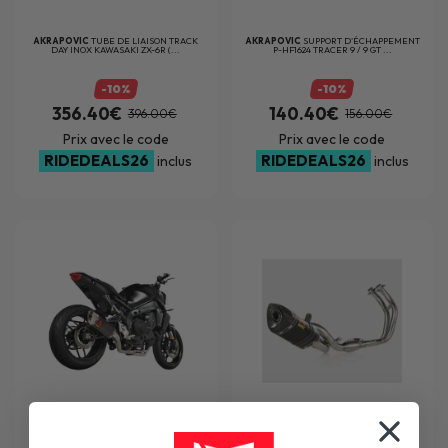
AKRAPOVIC
TUBE DE LIAISON TRACK
AKRAPOVIC
SUPPORT D'ÉCHAPPEMENT
DAY INOX KAWASAKI ZX-6R (...
P-HF1624 TRACER 9 / 9 GT ...
-10%
-10%
356.40€
140.40€
396.00€
156.00€
Prix avec le code
Prix avec le code
RIDEDEALS26
RIDEDEALS26
inclus
inclus
AKRAPOVIC
RACING INOX/CARBONE
AKRAPOVIC
RACING INOX/CARBONE
YAMAHA MT-09 (21-25)
YAMAHA MT-07/MT-07 TRACER/X...