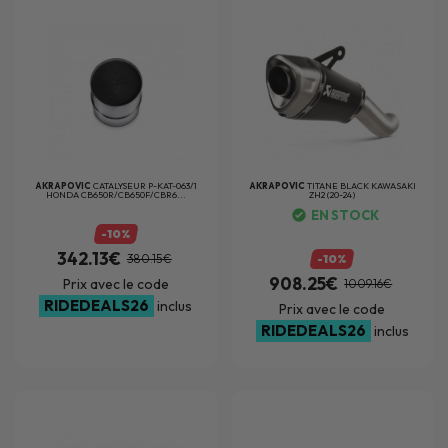
AKRAPOVIC
CATALYSEUR P-KAT-063/1
AKRAPOVIC
TITANE BLACK KAWASAKI
HONDA CB650R/CB650F/CBR6...
ZH2 (20-24)
EN STOCK
-10%
342.13€
380.15€
-10%
908.25€
Prix avec le code
1009.16€
RIDEDEALS26
inclus
Prix avec le code
RIDEDEALS26
inclus