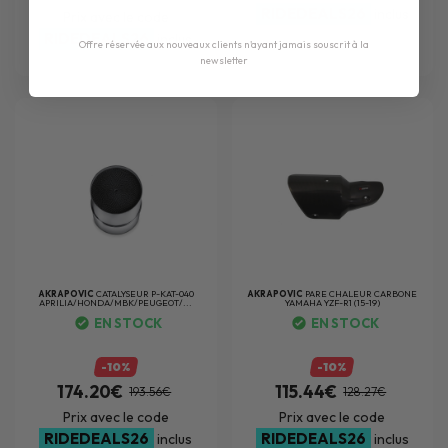
RIDEDEALS26
inclus
Prix avec le code
RIDEDEALS26
inclus
Offre réservée aux nouveaux clients n'ayant jamais souscrit à la
newsletter
AKRAPOVIC
CATALYSEUR P-KAT-040
AKRAPOVIC
PARE CHALEUR CARBONE
APRILIA/HONDA/MBK/PEUGEOT/...
YAMAHA YZF-R1 (15-19)
EN STOCK
EN STOCK
-10%
-10%
174.20€
115.44€
193.56€
128.27€
Prix avec le code
Prix avec le code
RIDEDEALS26
RIDEDEALS26
inclus
inclus