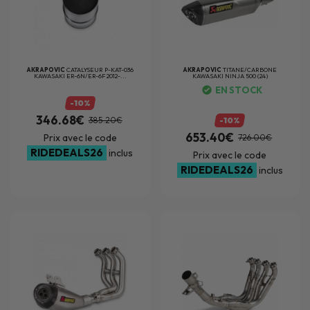
AKRAPOVIC
CATALYSEUR P-KAT-036
AKRAPOVIC
TITANE/CARBONE
KAWASAKI ER-6N/ER-6F 2012-...
KAWASAKI NINJA 500 (24)
EN STOCK
-10%
346.68€
385.20€
-10%
653.40€
Prix avec le code
726.00€
RIDEDEALS26
inclus
Prix avec le code
RIDEDEALS26
inclus