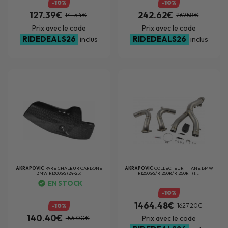
-10%
-10%
127.39€
242.62€
141.54€
269.58€
Prix avec le code
Prix avec le code
RIDEDEALS26
RIDEDEALS26
inclus
inclus
AKRAPOVIC
PARE CHALEUR CARBONE
AKRAPOVIC
COLLECTEUR TITANE BMW
BMW R1300GS (24-25)
R1250GS/R1250R/R1250RT (1...
EN STOCK
-10%
1464.48€
-10%
1627.20€
140.40€
Prix avec le code
156.00€