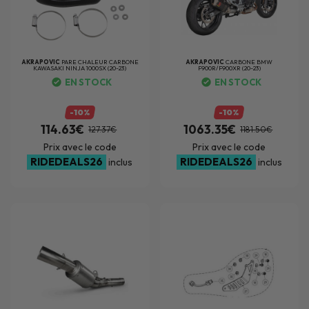
AKRAPOVIC
PARE CHALEUR CARBONE
AKRAPOVIC
CARBONE BMW
KAWASAKI NINJA 1000SX (20-23)
F900R/F900XR (20-23)
EN STOCK
EN STOCK
-10%
-10%
114.63€
1063.35€
127.37€
1181.50€
Prix avec le code
Prix avec le code
RIDEDEALS26
RIDEDEALS26
inclus
inclus