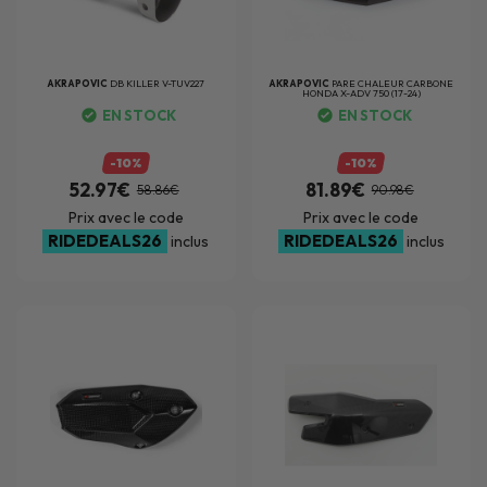
passionnés de sport et de compétition. Que vous recherchiez
un pot complet ou un silencieux de remplacement, vous
profitez de produits leader sur leur marché, développés selon
AKRAPOVIC
DB KILLER V-TUV227
AKRAPOVIC
PARE CHALEUR CARBONE
les standards les plus exigeants.
HONDA X-ADV 750 (17-24)
EN STOCK
EN STOCK
-10%
-10%
52.97€
81.89€
58.86€
90.98€
Prix avec le code
Prix avec le code
RIDEDEALS26
RIDEDEALS26
inclus
inclus