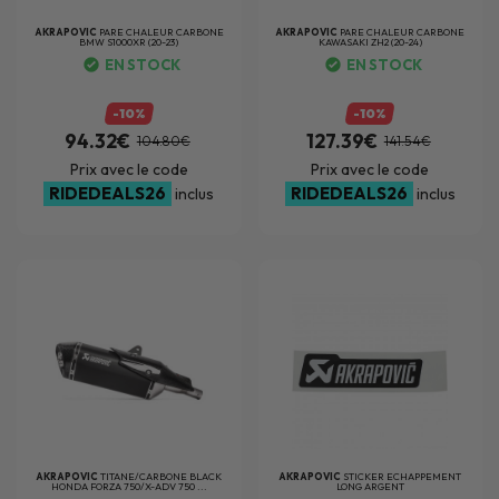
AKRAPOVIC
PARE CHALEUR CARBONE
AKRAPOVIC
PARE CHALEUR CARBONE
BMW S1000XR (20-23)
KAWASAKI ZH2 (20-24)
EN STOCK
EN STOCK
-10%
-10%
94.32€
127.39€
104.80€
141.54€
Prix avec le code
Prix avec le code
RIDEDEALS26
RIDEDEALS26
inclus
inclus
AKRAPOVIC
TITANE/CARBONE BLACK
AKRAPOVIC
STICKER ECHAPPEMENT
HONDA FORZA 750/X-ADV 750 ...
LONG ARGENT