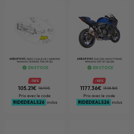
AKRAPOVIC
PARE CHALEUR CARBONE
AKRAPOVIC
RACING INOX/TITANE
YAMAHA TENERE 700 (19-22)
YAMAHA YZF-R7 (22-23)
EN STOCK
EN STOCK
-10%
-10%
105.21€
1177.36€
116.90€
1308.18€
Prix avec le code
Prix avec le code
RIDEDEALS26
RIDEDEALS26
inclus
inclus