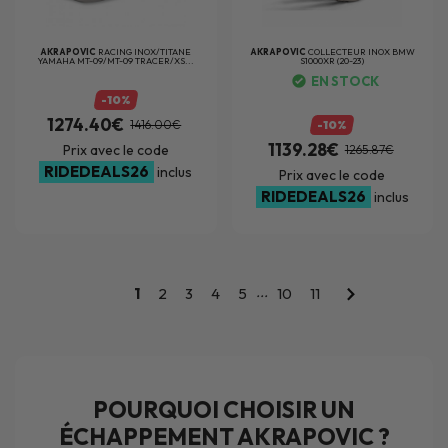
AKRAPOVIC
RACING INOX/TITANE
AKRAPOVIC
COLLECTEUR INOX BMW
YAMAHA MT-09/MT-09 TRACER/XS...
S1000XR (20-23)
EN STOCK
-10%
1274.40€
1416.00€
-10%
1139.28€
Prix avec le code
1265.87€
RIDEDEALS26
inclus
Prix avec le code
RIDEDEALS26
inclus
...
1
2
3
4
5
10
11
POURQUOI CHOISIR UN
ÉCHAPPEMENT AKRAPOVIC ?