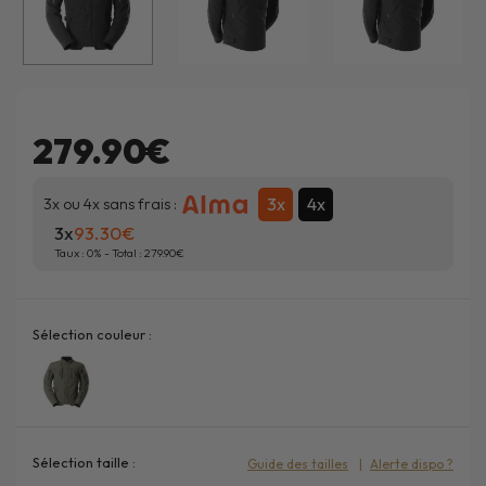
279.90€
3x
4x
3x ou 4x sans frais :
3x
93.30
Taux :
0
% - Total :
279.90
Sélection couleur :
Sélection taille :
Guide des tailles
Alerte dispo ?