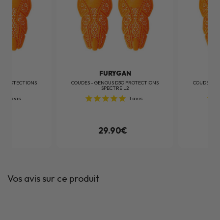
AN
FURYGAN
3O PROTECTIONS
COUDES - GENOUS D3O PROTECTIONS
COUDES - 
 L2
SPECTRE L2
1
avis
1
avis
0€
29.90€
Vos avis sur ce produit