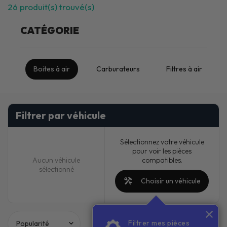
26
produit(s) trouvé(s)
CATÉGORIE
Boites à air
Carburateurs
Filtres à air
Filtrer par véhicule
Sélectionnez votre véhicule
pour voir les pièces
compatibles.
Aucun véhicule
sélectionné
Choisir un véhicule
Filtrer mes pièces
PACKS