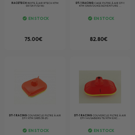
RACETECH
BOITE À AIR RTECH KTM
DT-1 RACING
CAGE FILTRE À AIR DT-1
SX/SX-F (12-16)
KTM SX65/DUKE/ADVENTURE ...
EN STOCK
EN STOCK
75.00€
82.80€
DT-1 RACING
COUVERCLE FILTRE À AIR
DT-1 RACING
COUVERCLE FILTRE À AIR
DT-1 KTM SX85 (18-21)
DT-1 HUSABERG TE/KTM EXC...
EN STOCK
EN STOCK