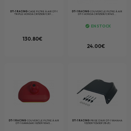
DT-1 RACING
CAGE FILTRE À AIR DT-1
DT-1 RACING
COUVERCLE FILTRE À AIR
TRIPLE HONDA CRF250R/CRF...
DT-1 HONDA CRF250R/CRF45...
EN STOCK
130.80€
24.00€
DT-1 RACING
COUVERCLE FILTRE À AIR
DT-1 RACING
PRISE D'AIR DT-1 YAMAHA
DT-1 KAWASAKI X250F/KX45...
YZ250F/YZ450F (18-21)