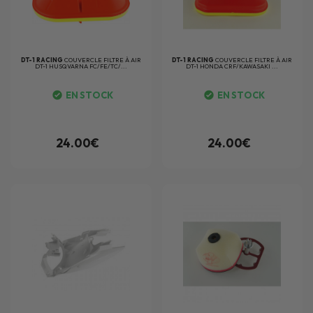
DT-1 RACING
COUVERCLE FILTRE À AIR
DT-1 RACING
COUVERCLE FILTRE À AIR
DT-1 HUSQVARNA FC/FE/TC/...
DT-1 HONDA CRF/KAWASAKI ...
EN STOCK
EN STOCK
24.00€
24.00€