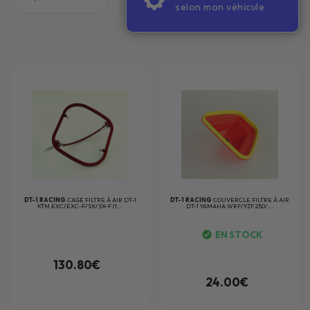
selon mon véhicule
1
DT-1 RACING
CAGE FILTRE À AIR DT-1
DT-1 RACING
COUVERCLE FILTRE À AIR
KTM EXC/EXC-F/SX/SX-F (1...
DT-1 YAMAHA WRF/YZF 250/...
EN STOCK
130.80€
24.00€