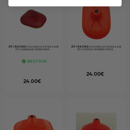
DT-1 RACING
COUVERCLE FILTRE À AIR
DT-1 RACING
COUVERCLE FILTRE À AIR
DT-1 KAWASAKI KX250/KX45...
DT-1 HONDA CRF250R/CRF45...
EN STOCK
24.00€
24.00€