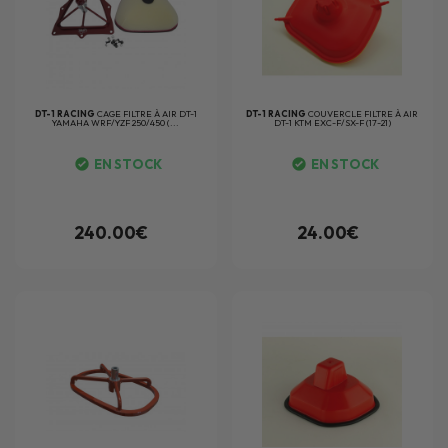
DT-1 RACING
CAGE FILTRE À AIR DT-1
DT-1 RACING
COUVERCLE FILTRE À AIR
YAMAHA WRF/YZF 250/450 (...
DT-1 KTM EXC-F/SX-F (17-21)
EN STOCK
EN STOCK
240.00€
24.00€