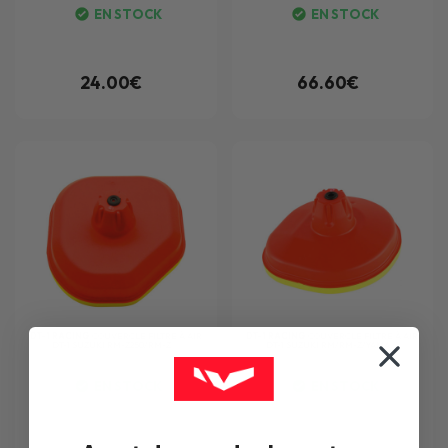
EN STOCK
EN STOCK
24.00€
66.60€
DT-1 RACING
COUVERCLE FILTRE À AIR
DT-1 RACING
COUVERCLE FILTRE À AIR
DT-1 SUZUKI RM-Z250/RM-Z...
DT-1 SUZUKI RM/RM-Z/YAMA...
EN STOCK
EN STOCK