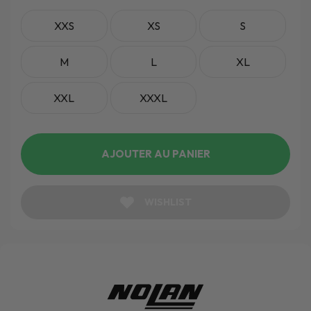
XXS
XS
S
M
L
XL
XXL
XXXL
AJOUTER AU PANIER
WISHLIST