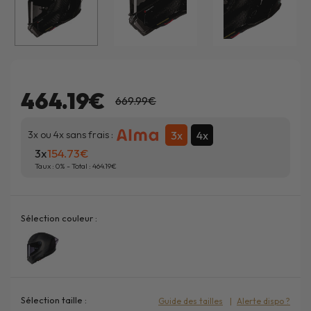
464.19€
669.99€
3x
4x
3x ou 4x sans frais :
3x
154.73
Taux :
0
% - Total :
464.19
Sélection couleur :
Sélection taille :
Guide des tailles
Alerte dispo ?