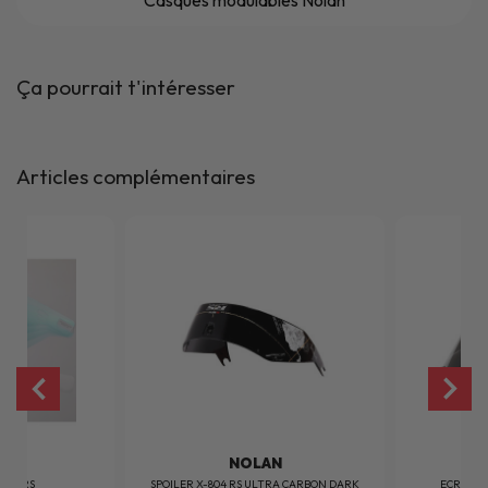
Casques modulables Nolan
Ça pourrait t'intéresser
Articles complémentaires
AN
NOLAN
804 RS
SPOILER X-804 RS ULTRA CARBON DARK
ECRAN X