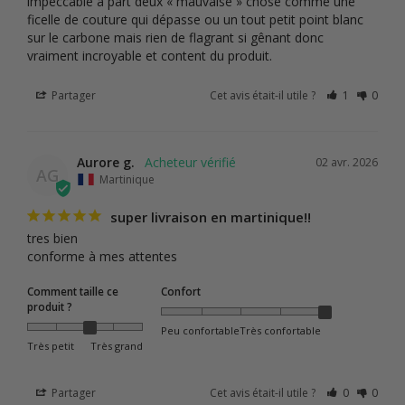
impeccable à part deux « mauvaise » chose comme une 
ficelle de couture qui dépasse ou un tout petit point blanc 
sur le carbone mais rien de flagrant si gênant donc 
vraiment incroyable et content du produit.
Partager
Cet avis était-il utile ?
1
0
Aurore g.
02 avr. 2026
AG
Martinique
super livraison en martinique!!
tres bien 

conforme à mes attentes
Comment taille ce
Confort
produit ?
Peu confortable
Très confortable
Très petit
Très grand
Partager
Cet avis était-il utile ?
0
0