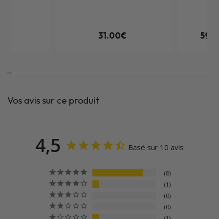
0€
31.00€
59.9
Vos avis sur ce produit
4,5
Basé sur 10 avis
8
1
0
0
1