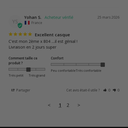
Yohan S.
25 mars 2026
YS
France
Excellent casque
C'est mon 2ème x 804 ....il est génial ! 

Livraison en 2 jours super
Comment taille ce
Confort
produit ?
Peu confortable
Très confortable
Très petit
Très grand
Partager
Cet avis était-il utile ?
0
0
<
1
2
>