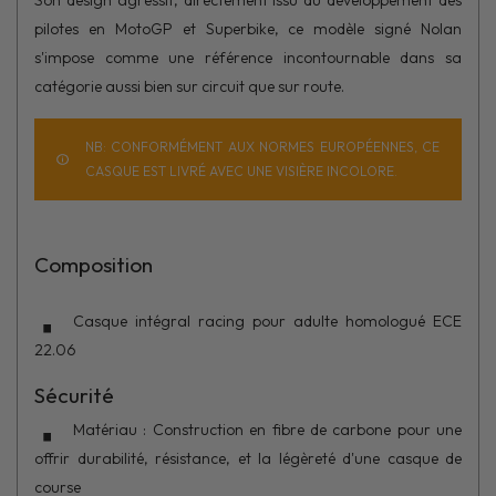
Son design agressif, directement issu du développement des
pilotes en MotoGP et Superbike, ce modèle signé Nolan
s'impose comme une référence incontournable dans sa
catégorie aussi bien sur circuit que sur route.
NB: CONFORMÉMENT AUX NORMES EUROPÉENNES, CE
CASQUE EST LIVRÉ AVEC UNE VISIÈRE INCOLORE.
Composition
Casque intégral racing pour adulte homologué ECE
22.06
Sécurité
Matériau : Construction en fibre de carbone pour une
offrir durabilité, résistance, et la légèreté d'une casque de
course